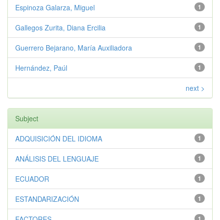
Espinoza Galarza, Miguel
1
Gallegos Zurita, Diana Ercilia
1
Guerrero Bejarano, María Auxiliadora
1
Hernández, Paúl
1
next >
Subject
ADQUISICIÓN DEL IDIOMA
1
ANÁLISIS DEL LENGUAJE
1
ECUADOR
1
ESTANDARIZACIÓN
1
FACTORES
1