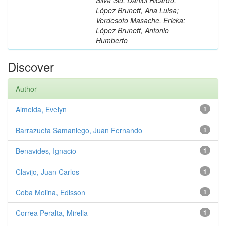
López Brunett, Ana Luisa;
Verdesoto Masache, Ericka;
López Brunett, Antonio
Humberto
Discover
Author
Almeida, Evelyn
1
Barrazueta Samaniego, Juan Fernando
1
Benavides, Ignacio
1
Clavijo, Juan Carlos
1
Coba Molina, Edisson
1
Correa Peralta, Mirella
1