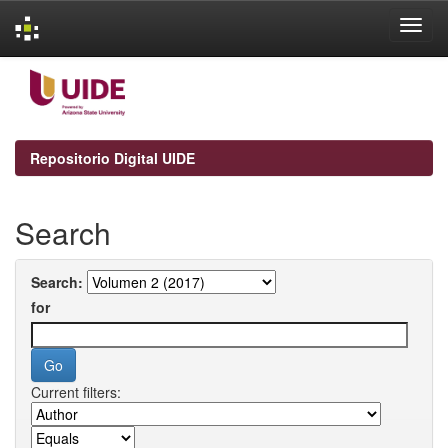
Skip
navigation
Repositorio Digital UIDE
Search
Search:
for
Current filters: