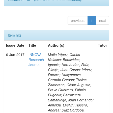
previous
1
next
Item hits:
Issue Date
Title
Author(s)
Tutor
6-Jun-2017
INNOVA
Mafla Yépez, Carlos
-
Research
Nolasco; Benavides,
Journal
Ignacio; Hernández, Paúl;
Clavijo, Juan Carlos; Yánez,
Patricio; Huayamave,
Germán Gerson; Trelles
Zambrano, César Augusto;
Bravo Guerrero, Fabián
Eugenio; Barrazueta
Samaniego, Juan Fernando;
Almeida, Evelyn; Rosero,
Andrea; Díaz Córdoba,