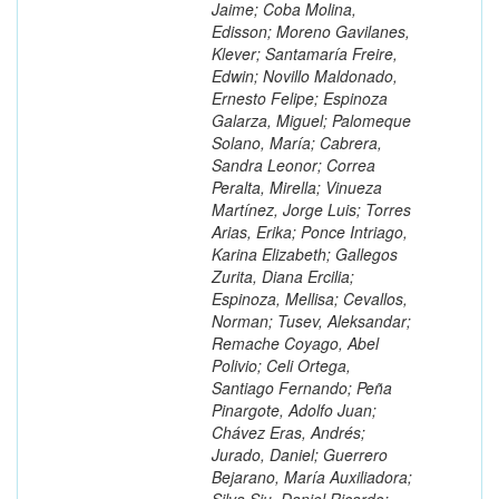
Jaime; Coba Molina,
Edisson; Moreno Gavilanes,
Klever; Santamaría Freire,
Edwin; Novillo Maldonado,
Ernesto Felipe; Espinoza
Galarza, Miguel; Palomeque
Solano, María; Cabrera,
Sandra Leonor; Correa
Peralta, Mirella; Vinueza
Martínez, Jorge Luis; Torres
Arias, Erika; Ponce Intriago,
Karina Elizabeth; Gallegos
Zurita, Diana Ercilia;
Espinoza, Mellisa; Cevallos,
Norman; Tusev, Aleksandar;
Remache Coyago, Abel
Polivio; Celi Ortega,
Santiago Fernando; Peña
Pinargote, Adolfo Juan;
Chávez Eras, Andrés;
Jurado, Daniel; Guerrero
Bejarano, María Auxiliadora;
Silva Siu, Daniel Ricardo;