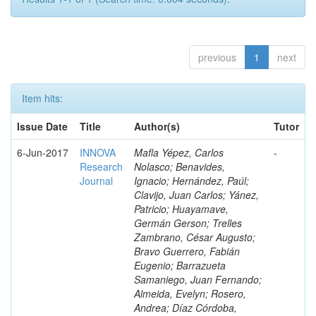
previous
1
next
Item hits:
Issue Date
Title
Author(s)
Tutor
6-Jun-2017
INNOVA
Mafla Yépez, Carlos
-
Research
Nolasco; Benavides,
Journal
Ignacio; Hernández, Paúl;
Clavijo, Juan Carlos; Yánez,
Patricio; Huayamave,
Germán Gerson; Trelles
Zambrano, César Augusto;
Bravo Guerrero, Fabián
Eugenio; Barrazueta
Samaniego, Juan Fernando;
Almeida, Evelyn; Rosero,
Andrea; Díaz Córdoba,