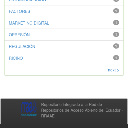
FACTORES
1
MARKETING DIGITAL
1
OPRESIÓN
1
REGULACIÓN
1
RICINO
1
next >
Repositorio integrado a la Red de
Repositorios de Acceso Abierto del Ecuador -
RRAAE