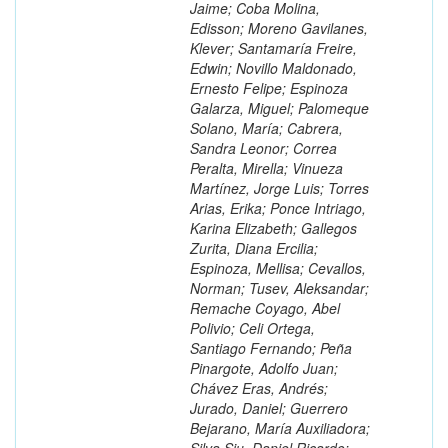
Jaime; Coba Molina,
Edisson; Moreno Gavilanes,
Klever; Santamaría Freire,
Edwin; Novillo Maldonado,
Ernesto Felipe; Espinoza
Galarza, Miguel; Palomeque
Solano, María; Cabrera,
Sandra Leonor; Correa
Peralta, Mirella; Vinueza
Martínez, Jorge Luis; Torres
Arias, Erika; Ponce Intriago,
Karina Elizabeth; Gallegos
Zurita, Diana Ercilia;
Espinoza, Mellisa; Cevallos,
Norman; Tusev, Aleksandar;
Remache Coyago, Abel
Polivio; Celi Ortega,
Santiago Fernando; Peña
Pinargote, Adolfo Juan;
Chávez Eras, Andrés;
Jurado, Daniel; Guerrero
Bejarano, María Auxiliadora;
Silva Siu, Daniel Ricardo;