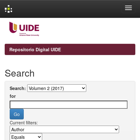
Skip
navigation
Repositorio Digital UIDE
Search
Search:
for
Current filters: