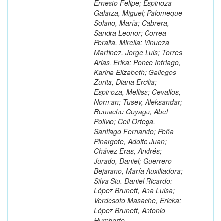
Ernesto Felipe; Espinoza
Galarza, Miguel; Palomeque
Solano, María; Cabrera,
Sandra Leonor; Correa
Peralta, Mirella; Vinueza
Martínez, Jorge Luis; Torres
Arias, Erika; Ponce Intriago,
Karina Elizabeth; Gallegos
Zurita, Diana Ercilia;
Espinoza, Mellisa; Cevallos,
Norman; Tusev, Aleksandar;
Remache Coyago, Abel
Polivio; Celi Ortega,
Santiago Fernando; Peña
Pinargote, Adolfo Juan;
Chávez Eras, Andrés;
Jurado, Daniel; Guerrero
Bejarano, María Auxiliadora;
Silva Siu, Daniel Ricardo;
López Brunett, Ana Luisa;
Verdesoto Masache, Ericka;
López Brunett, Antonio
Humberto