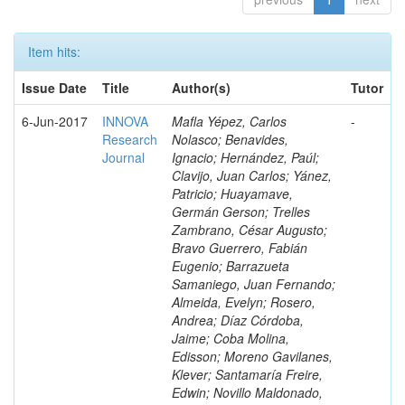
Item hits:
Issue Date
Title
Author(s)
Tutor
6-Jun-2017
INNOVA
Mafla Yépez, Carlos
-
Research
Nolasco; Benavides,
Journal
Ignacio; Hernández, Paúl;
Clavijo, Juan Carlos; Yánez,
Patricio; Huayamave,
Germán Gerson; Trelles
Zambrano, César Augusto;
Bravo Guerrero, Fabián
Eugenio; Barrazueta
Samaniego, Juan Fernando;
Almeida, Evelyn; Rosero,
Andrea; Díaz Córdoba,
Jaime; Coba Molina,
Edisson; Moreno Gavilanes,
Klever; Santamaría Freire,
Edwin; Novillo Maldonado,