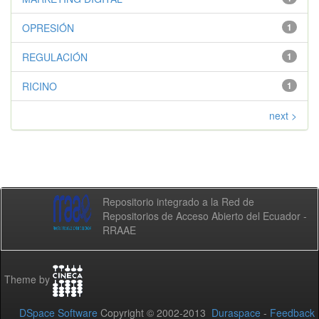
OPRESIÓN
1
REGULACIÓN
1
RICINO
1
next >
Repositorio integrado a la Red de
Repositorios de Acceso Abierto del Ecuador -
RRAAE
Theme by
DSpace Software
Copyright © 2002-2013
Duraspace
-
Feedback