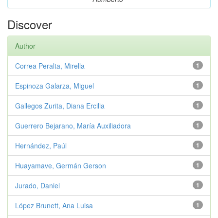
Discover
Author
Correa Peralta, Mirella
1
Espinoza Galarza, Miguel
1
Gallegos Zurita, Diana Ercilia
1
Guerrero Bejarano, María Auxiliadora
1
Hernández, Paúl
1
Huayamave, Germán Gerson
1
Jurado, Daniel
1
López Brunett, Ana Luisa
1