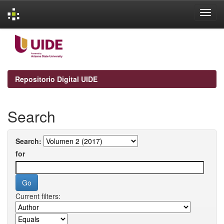
Skip
navigation
Repositorio Digital UIDE
Search
Search:
for
Current filters: