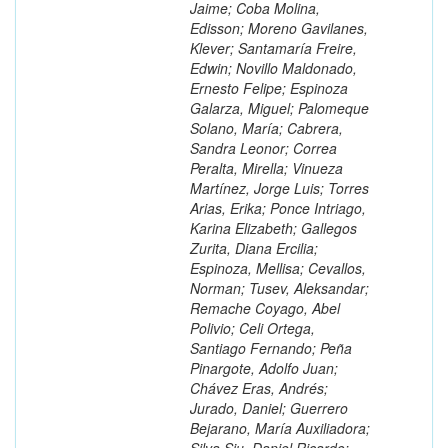
Jaime; Coba Molina,
Edisson; Moreno Gavilanes,
Klever; Santamaría Freire,
Edwin; Novillo Maldonado,
Ernesto Felipe; Espinoza
Galarza, Miguel; Palomeque
Solano, María; Cabrera,
Sandra Leonor; Correa
Peralta, Mirella; Vinueza
Martínez, Jorge Luis; Torres
Arias, Erika; Ponce Intriago,
Karina Elizabeth; Gallegos
Zurita, Diana Ercilia;
Espinoza, Mellisa; Cevallos,
Norman; Tusev, Aleksandar;
Remache Coyago, Abel
Polivio; Celi Ortega,
Santiago Fernando; Peña
Pinargote, Adolfo Juan;
Chávez Eras, Andrés;
Jurado, Daniel; Guerrero
Bejarano, María Auxiliadora;
Silva Siu, Daniel Ricardo;