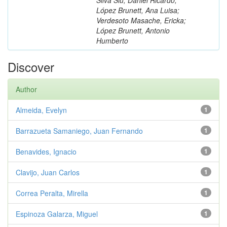
López Brunett, Ana Luisa;
Verdesoto Masache, Ericka;
López Brunett, Antonio
Humberto
Discover
Author
Almeida, Evelyn
1
Barrazueta Samaniego, Juan Fernando
1
Benavides, Ignacio
1
Clavijo, Juan Carlos
1
Correa Peralta, Mirella
1
Espinoza Galarza, Miguel
1