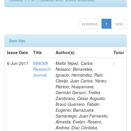
previous
1
next
Item hits:
Issue Date
Title
Author(s)
Tutor
6-Jun-2017
INNOVA
Mafla Yépez, Carlos
-
Research
Nolasco; Benavides,
Journal
Ignacio; Hernández, Paúl;
Clavijo, Juan Carlos; Yánez,
Patricio; Huayamave,
Germán Gerson; Trelles
Zambrano, César Augusto;
Bravo Guerrero, Fabián
Eugenio; Barrazueta
Samaniego, Juan Fernando;
Almeida, Evelyn; Rosero,
Andrea; Díaz Córdoba,