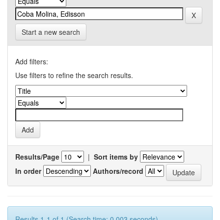
Start a new search
Add filters:
Use filters to refine the search results.
Results/Page
|
Sort items by
In order
Authors/record
Results 1-1 of 1 (Search time: 0.003 seconds).