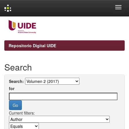
Skip
navigation
Repositorio Digital UIDE
Search
Search:
for
Current filters: