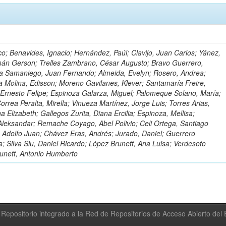
o; Benavides, Ignacio; Hernández, Paúl; Clavijo, Juan Carlos; Yánez,
mán Gerson; Trelles Zambrano, César Augusto; Bravo Guerrero,
a Samaniego, Juan Fernando; Almeida, Evelyn; Rosero, Andrea;
 Molina, Edisson; Moreno Gavilanes, Klever; Santamaría Freire,
 Ernesto Felipe; Espinoza Galarza, Miguel; Palomeque Solano, María;
rrea Peralta, Mirella; Vinueza Martínez, Jorge Luis; Torres Arias,
na Elizabeth; Gallegos Zurita, Diana Ercilia; Espinoza, Mellisa;
Aleksandar; Remache Coyago, Abel Polivio; Celi Ortega, Santiago
 Adolfo Juan; Chávez Eras, Andrés; Jurado, Daniel; Guerrero
a; Silva Siu, Daniel Ricardo; López Brunett, Ana Luisa; Verdesoto
unett, Antonio Humberto
Repositorio integrado a la Red de Repositorios de Acceso Abierto de