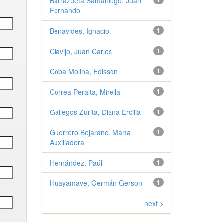
Barrazueta Samaniego, Juan
1
Fernando
Benavides, Ignacio
1
Clavijo, Juan Carlos
1
Coba Molina, Edisson
1
Correa Peralta, Mirella
1
Gallegos Zurita, Diana Ercilia
1
Guerrero Bejarano, María
1
Auxiliadora
Hernández, Paúl
1
Huayamave, Germán Gerson
1
next >