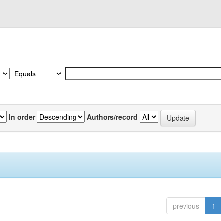
In order
Authors/record
previous
1