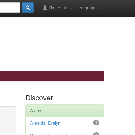
Sign on to:
Language
Discover
Author
Almeida, Evelyn
1