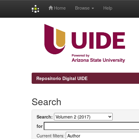
Home
Browse
Help
Skip
navigation
Repositorio Digital UIDE
Search
Search:
for
Current filters: