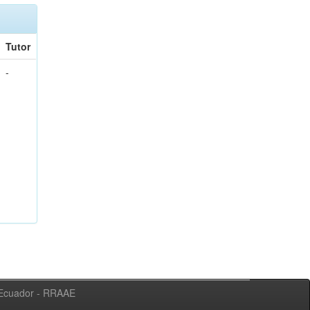
Tutor
-
l Ecuador - RRAAE