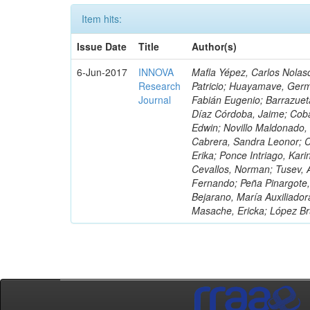
Item hits:
Issue Date
Title
Author(s)
6-Jun-2017
INNOVA
Mafla Yépez, Carlos Nolasc
Research
Patricio; Huayamave, Ger
Journal
Fabián Eugenio; Barrazuet
Díaz Córdoba, Jaime; Coba
Edwin; Novillo Maldonado,
Cabrera, Sandra Leonor; Co
Erika; Ponce Intriago, Kari
Cevallos, Norman; Tusev, 
Fernando; Peña Pinargote,
Bejarano, María Auxiliador
Masache, Ericka; López Br