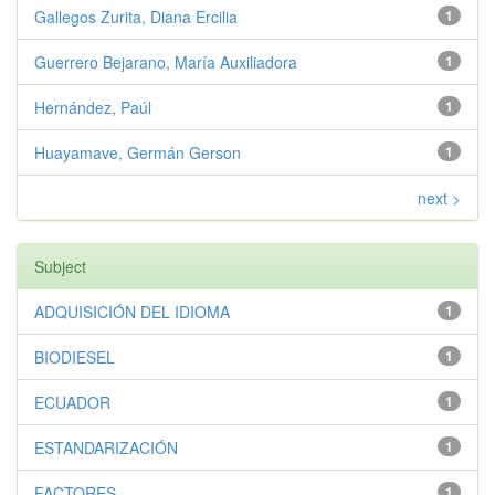
Gallegos Zurita, Diana Ercilia
1
Guerrero Bejarano, María Auxiliadora
1
Hernández, Paúl
1
Huayamave, Germán Gerson
1
next >
Subject
ADQUISICIÓN DEL IDIOMA
1
BIODIESEL
1
ECUADOR
1
ESTANDARIZACIÓN
1
FACTORES
1