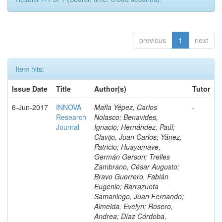
previous
1
next
Item hits:
Issue Date
Title
Author(s)
Tutor
6-Jun-2017
INNOVA
Mafla Yépez, Carlos
-
Research
Nolasco; Benavides,
Journal
Ignacio; Hernández, Paúl;
Clavijo, Juan Carlos; Yánez,
Patricio; Huayamave,
Germán Gerson; Trelles
Zambrano, César Augusto;
Bravo Guerrero, Fabián
Eugenio; Barrazueta
Samaniego, Juan Fernando;
Almeida, Evelyn; Rosero,
Andrea; Díaz Córdoba,