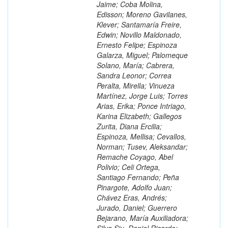
Jaime; Coba Molina,
Edisson; Moreno Gavilanes,
Klever; Santamaría Freire,
Edwin; Novillo Maldonado,
Ernesto Felipe; Espinoza
Galarza, Miguel; Palomeque
Solano, María; Cabrera,
Sandra Leonor; Correa
Peralta, Mirella; Vinueza
Martínez, Jorge Luis; Torres
Arias, Erika; Ponce Intriago,
Karina Elizabeth; Gallegos
Zurita, Diana Ercilia;
Espinoza, Mellisa; Cevallos,
Norman; Tusev, Aleksandar;
Remache Coyago, Abel
Polivio; Celi Ortega,
Santiago Fernando; Peña
Pinargote, Adolfo Juan;
Chávez Eras, Andrés;
Jurado, Daniel; Guerrero
Bejarano, María Auxiliadora;
Silva Siu, Daniel Ricardo;