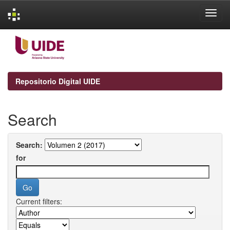
Skip
navigation
Repositorio Digital UIDE
Search
Search:
for
Current filters: