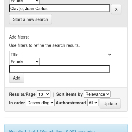
Start a new search
Add filters:
Use filters to refine the search results.
Results/Page
|
Sort items by
In order
Authors/record
Results 1-1 of 1 (Search time: 0.003 seconds).