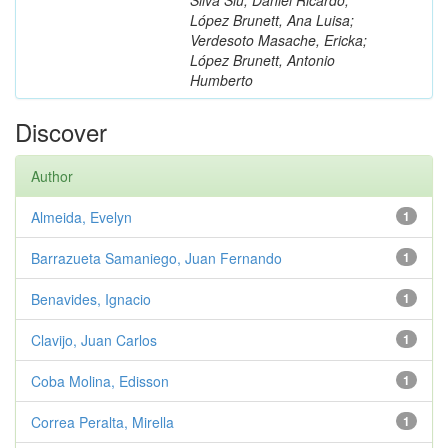
López Brunett, Ana Luisa;
Verdesoto Masache, Ericka;
López Brunett, Antonio
Humberto
Discover
Author
Almeida, Evelyn
1
Barrazueta Samaniego, Juan Fernando
1
Benavides, Ignacio
1
Clavijo, Juan Carlos
1
Coba Molina, Edisson
1
Correa Peralta, Mirella
1