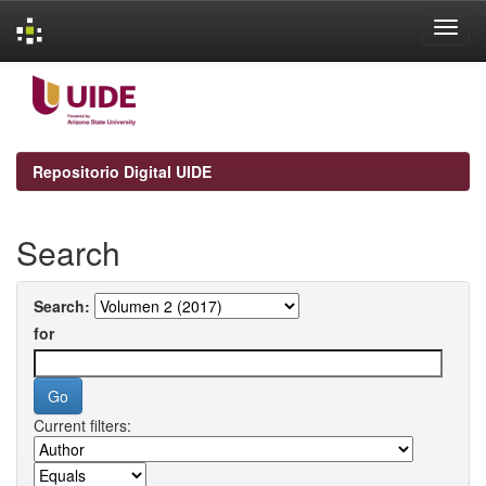
Skip
navigation
Repositorio Digital UIDE
Search
Search:
for
Current filters: