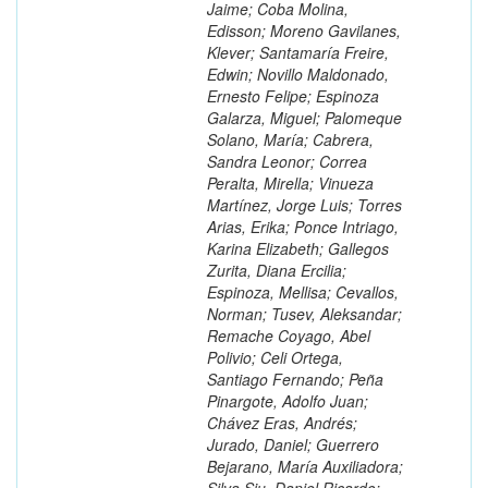
Jaime; Coba Molina,
Edisson; Moreno Gavilanes,
Klever; Santamaría Freire,
Edwin; Novillo Maldonado,
Ernesto Felipe; Espinoza
Galarza, Miguel; Palomeque
Solano, María; Cabrera,
Sandra Leonor; Correa
Peralta, Mirella; Vinueza
Martínez, Jorge Luis; Torres
Arias, Erika; Ponce Intriago,
Karina Elizabeth; Gallegos
Zurita, Diana Ercilia;
Espinoza, Mellisa; Cevallos,
Norman; Tusev, Aleksandar;
Remache Coyago, Abel
Polivio; Celi Ortega,
Santiago Fernando; Peña
Pinargote, Adolfo Juan;
Chávez Eras, Andrés;
Jurado, Daniel; Guerrero
Bejarano, María Auxiliadora;
Silva Siu, Daniel Ricardo;