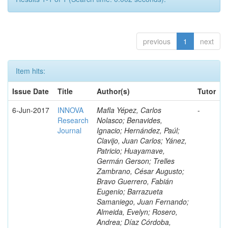
previous
1
next
Item hits:
Issue Date
Title
Author(s)
Tutor
6-Jun-2017
INNOVA
Mafla Yépez, Carlos
-
Research
Nolasco; Benavides,
Journal
Ignacio; Hernández, Paúl;
Clavijo, Juan Carlos; Yánez,
Patricio; Huayamave,
Germán Gerson; Trelles
Zambrano, César Augusto;
Bravo Guerrero, Fabián
Eugenio; Barrazueta
Samaniego, Juan Fernando;
Almeida, Evelyn; Rosero,
Andrea; Díaz Córdoba,