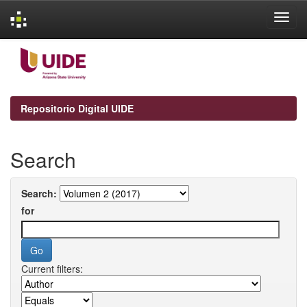
Skip
navigation
Repositorio Digital UIDE
Search
Search:
for
Current filters: