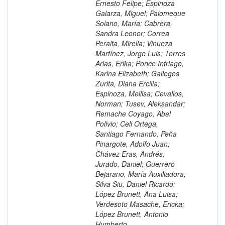
Ernesto Felipe; Espinoza
Galarza, Miguel; Palomeque
Solano, María; Cabrera,
Sandra Leonor; Correa
Peralta, Mirella; Vinueza
Martínez, Jorge Luis; Torres
Arias, Erika; Ponce Intriago,
Karina Elizabeth; Gallegos
Zurita, Diana Ercilia;
Espinoza, Mellisa; Cevallos,
Norman; Tusev, Aleksandar;
Remache Coyago, Abel
Polivio; Celi Ortega,
Santiago Fernando; Peña
Pinargote, Adolfo Juan;
Chávez Eras, Andrés;
Jurado, Daniel; Guerrero
Bejarano, María Auxiliadora;
Silva Siu, Daniel Ricardo;
López Brunett, Ana Luisa;
Verdesoto Masache, Ericka;
López Brunett, Antonio
Humberto