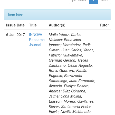
Item hits:
Issue Date
Title
Author(s)
Tutor
6-Jun-2017
INNOVA
Mafla Yépez, Carlos
-
Research
Nolasco; Benavides,
Journal
Ignacio; Hernández, Paúl;
Clavijo, Juan Carlos; Yánez,
Patricio; Huayamave,
Germán Gerson; Trelles
Zambrano, César Augusto;
Bravo Guerrero, Fabián
Eugenio; Barrazueta
Samaniego, Juan Fernando;
Almeida, Evelyn; Rosero,
Andrea; Díaz Córdoba,
Jaime; Coba Molina,
Edisson; Moreno Gavilanes,
Klever; Santamaría Freire,
Edwin; Novillo Maldonado,