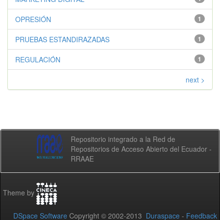
OPRESIÓN
1
PRUEBAS ESTANDIRAZADAS
1
REGULACIÓN
1
next >
Repositorio integrado a la Red de
Repositorios de Acceso Abierto del Ecuador -
RRAAE
Theme by
DSpace Software
Copyright © 2002-2013
Duraspace
-
Feedback