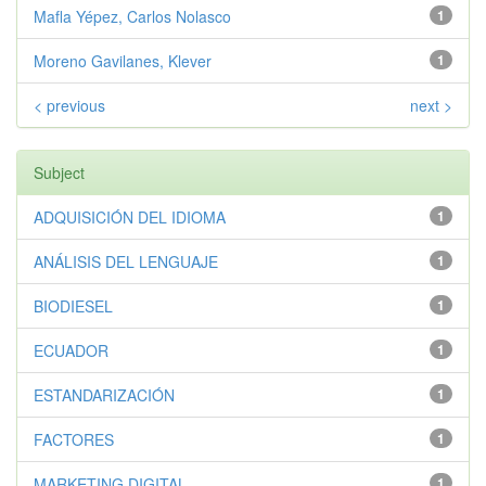
Mafla Yépez, Carlos Nolasco
1
Moreno Gavilanes, Klever
1
< previous
next >
Subject
ADQUISICIÓN DEL IDIOMA
1
ANÁLISIS DEL LENGUAJE
1
BIODIESEL
1
ECUADOR
1
ESTANDARIZACIÓN
1
FACTORES
1
MARKETING DIGITAL
1