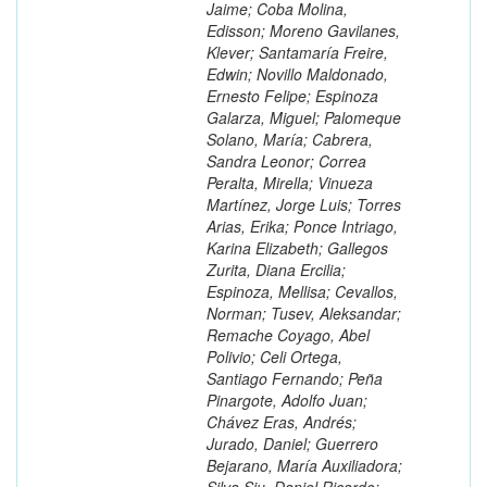
Jaime; Coba Molina,
Edisson; Moreno Gavilanes,
Klever; Santamaría Freire,
Edwin; Novillo Maldonado,
Ernesto Felipe; Espinoza
Galarza, Miguel; Palomeque
Solano, María; Cabrera,
Sandra Leonor; Correa
Peralta, Mirella; Vinueza
Martínez, Jorge Luis; Torres
Arias, Erika; Ponce Intriago,
Karina Elizabeth; Gallegos
Zurita, Diana Ercilia;
Espinoza, Mellisa; Cevallos,
Norman; Tusev, Aleksandar;
Remache Coyago, Abel
Polivio; Celi Ortega,
Santiago Fernando; Peña
Pinargote, Adolfo Juan;
Chávez Eras, Andrés;
Jurado, Daniel; Guerrero
Bejarano, María Auxiliadora;
Silva Siu, Daniel Ricardo;