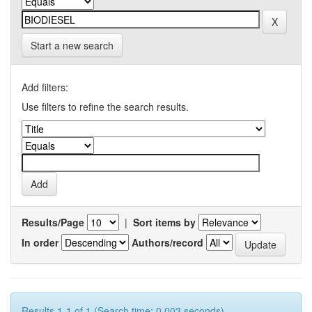
Start a new search
Add filters:
Use filters to refine the search results.
Results/Page
|
Sort items by
In order
Authors/record
Results 1-1 of 1 (Search time: 0.003 seconds).