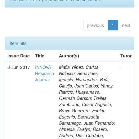
previous
1
next
Item hits:
Issue Date
Title
Author(s)
Tutor
6-Jun-2017
INNOVA
Mafla Yépez, Carlos
-
Research
Nolasco; Benavides,
Journal
Ignacio; Hernández, Paúl;
Clavijo, Juan Carlos; Yánez,
Patricio; Huayamave,
Germán Gerson; Trelles
Zambrano, César Augusto;
Bravo Guerrero, Fabián
Eugenio; Barrazueta
Samaniego, Juan Fernando;
Almeida, Evelyn; Rosero,
Andrea; Díaz Córdoba,