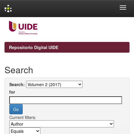
Skip
navigation
Repositorio Digital UIDE
Search
Search:
for
Current filters: