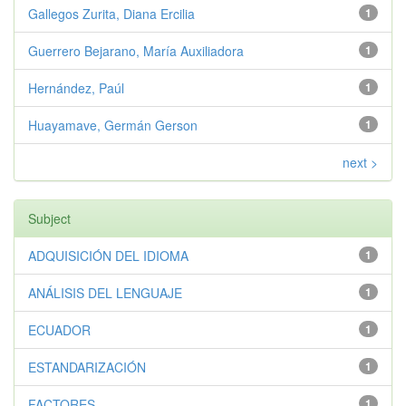
Gallegos Zurita, Diana Ercilia
1
Guerrero Bejarano, María Auxiliadora
1
Hernández, Paúl
1
Huayamave, Germán Gerson
1
next >
Subject
ADQUISICIÓN DEL IDIOMA
1
ANÁLISIS DEL LENGUAJE
1
ECUADOR
1
ESTANDARIZACIÓN
1
FACTORES
1