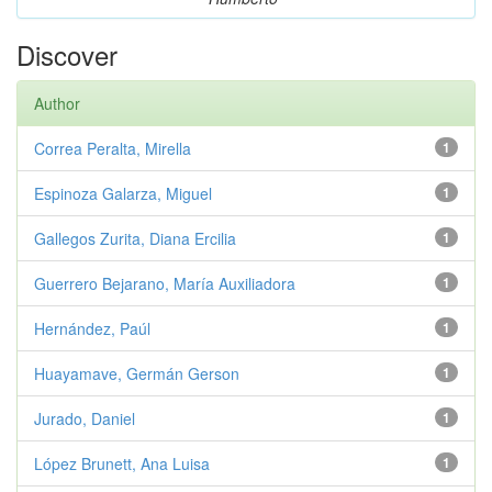
Discover
Author
Correa Peralta, Mirella
1
Espinoza Galarza, Miguel
1
Gallegos Zurita, Diana Ercilia
1
Guerrero Bejarano, María Auxiliadora
1
Hernández, Paúl
1
Huayamave, Germán Gerson
1
Jurado, Daniel
1
López Brunett, Ana Luisa
1