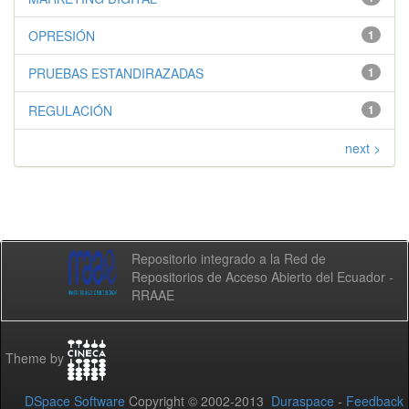
OPRESIÓN
1
PRUEBAS ESTANDIRAZADAS
1
REGULACIÓN
1
next >
Repositorio integrado a la Red de
Repositorios de Acceso Abierto del Ecuador -
RRAAE
Theme by
DSpace Software
Copyright © 2002-2013
Duraspace
-
Feedback