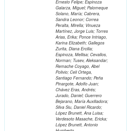
Ernesto Felipe; Espinoza
Galarza, Miguel; Palomeque
Solano, María; Cabrera,
Sandra Leonor; Correa
Peralta, Mirella; Vinueza
Martínez, Jorge Luis; Torres
Arias, Erika; Ponce Intriago,
Karina Elizabeth; Gallegos
Zurita, Diana Ercilia;
Espinoza, Mellisa; Cevallos,
Norman; Tusev, Aleksandar;
Remache Coyago, Abel
Polivio; Celi Ortega,
Santiago Fernando; Peña
Pinargote, Adolfo Juan;
Chávez Eras, Andrés;
Jurado, Daniel; Guerrero
Bejarano, María Auxiliadora;
Silva Siu, Daniel Ricardo;
López Brunett, Ana Luisa;
Verdesoto Masache, Ericka;
López Brunett, Antonio
Humberto