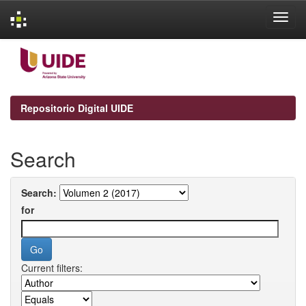
Skip
navigation
Repositorio Digital UIDE
Search
Search:
for
Current filters: