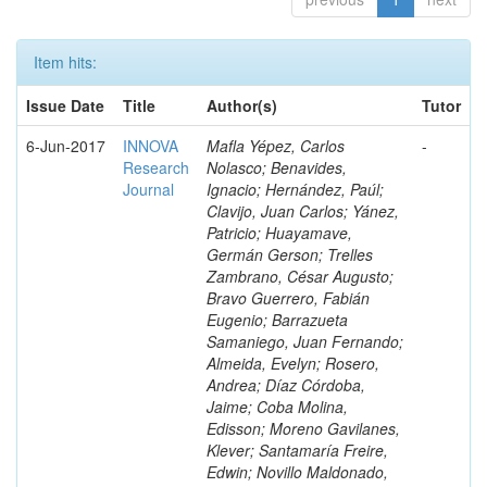
Item hits:
Issue Date
Title
Author(s)
Tutor
6-Jun-2017
INNOVA
Mafla Yépez, Carlos
-
Research
Nolasco; Benavides,
Journal
Ignacio; Hernández, Paúl;
Clavijo, Juan Carlos; Yánez,
Patricio; Huayamave,
Germán Gerson; Trelles
Zambrano, César Augusto;
Bravo Guerrero, Fabián
Eugenio; Barrazueta
Samaniego, Juan Fernando;
Almeida, Evelyn; Rosero,
Andrea; Díaz Córdoba,
Jaime; Coba Molina,
Edisson; Moreno Gavilanes,
Klever; Santamaría Freire,
Edwin; Novillo Maldonado,