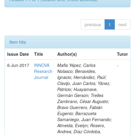
previous
1
next
Item hits:
Issue Date
Title
Author(s)
Tutor
6-Jun-2017
INNOVA
Mafla Yépez, Carlos
-
Research
Nolasco; Benavides,
Journal
Ignacio; Hernández, Paúl;
Clavijo, Juan Carlos; Yánez,
Patricio; Huayamave,
Germán Gerson; Trelles
Zambrano, César Augusto;
Bravo Guerrero, Fabián
Eugenio; Barrazueta
Samaniego, Juan Fernando;
Almeida, Evelyn; Rosero,
Andrea; Díaz Córdoba,