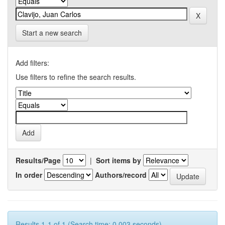
Start a new search
Add filters:
Use filters to refine the search results.
Results/Page
|
Sort items by
In order
Authors/record
Results 1-1 of 1 (Search time: 0.003 seconds).