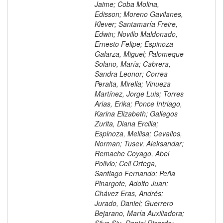
Jaime; Coba Molina,
Edisson; Moreno Gavilanes,
Klever; Santamaría Freire,
Edwin; Novillo Maldonado,
Ernesto Felipe; Espinoza
Galarza, Miguel; Palomeque
Solano, María; Cabrera,
Sandra Leonor; Correa
Peralta, Mirella; Vinueza
Martínez, Jorge Luis; Torres
Arias, Erika; Ponce Intriago,
Karina Elizabeth; Gallegos
Zurita, Diana Ercilia;
Espinoza, Mellisa; Cevallos,
Norman; Tusev, Aleksandar;
Remache Coyago, Abel
Polivio; Celi Ortega,
Santiago Fernando; Peña
Pinargote, Adolfo Juan;
Chávez Eras, Andrés;
Jurado, Daniel; Guerrero
Bejarano, María Auxiliadora;
Silva Siu, Daniel Ricardo;