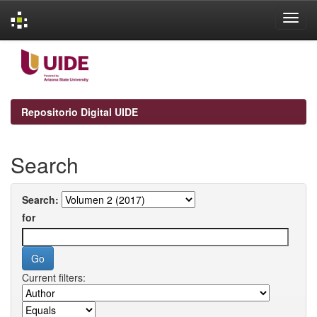
Skip
navigation
Repositorio Digital UIDE
Search
Search:
for
Current filters: