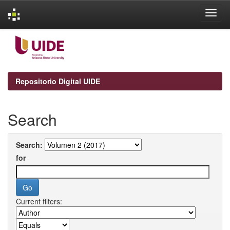
Skip
navigation
Repositorio Digital UIDE
Search
Search:
for
Current filters: