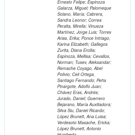
Ernesto Felipe; Espinoza
Galarza, Miguel; Palomeque
Solano, María; Cabrera,
Sandra Leonor; Correa
Peralta, Mirella; Vinueza
Martínez, Jorge Luis; Torres
Arias, Erika; Ponce Intriago,
Karina Elizabeth; Gallegos
Zurita, Diana Ercilia;
Espinoza, Mellisa; Cevallos,
Norman; Tusev, Aleksandar;
Remache Coyago, Abel
Polivio; Celi Ortega,
Santiago Fernando; Peña
Pinargote, Adolfo Juan;
Chávez Eras, Andrés;
Jurado, Daniel; Guerrero
Bejarano, María Auxiliadora;
Silva Siu, Daniel Ricardo;
López Brunett, Ana Luisa;
Verdesoto Masache, Ericka;
López Brunett, Antonio
Humberto