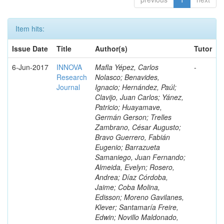
Item hits:
Issue Date
Title
Author(s)
Tutor
6-Jun-2017
INNOVA
Mafla Yépez, Carlos
-
Research
Nolasco; Benavides,
Journal
Ignacio; Hernández, Paúl;
Clavijo, Juan Carlos; Yánez,
Patricio; Huayamave,
Germán Gerson; Trelles
Zambrano, César Augusto;
Bravo Guerrero, Fabián
Eugenio; Barrazueta
Samaniego, Juan Fernando;
Almeida, Evelyn; Rosero,
Andrea; Díaz Córdoba,
Jaime; Coba Molina,
Edisson; Moreno Gavilanes,
Klever; Santamaría Freire,
Edwin; Novillo Maldonado,