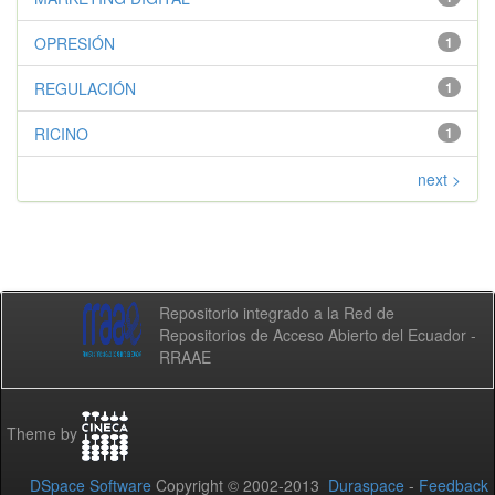
OPRESIÓN
1
REGULACIÓN
1
RICINO
1
next >
Repositorio integrado a la Red de
Repositorios de Acceso Abierto del Ecuador -
RRAAE
Theme by
DSpace Software
Copyright © 2002-2013
Duraspace
-
Feedback