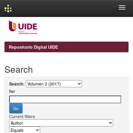
Skip
navigation
Repositorio Digital UIDE
Search
Search:
for
Current filters: