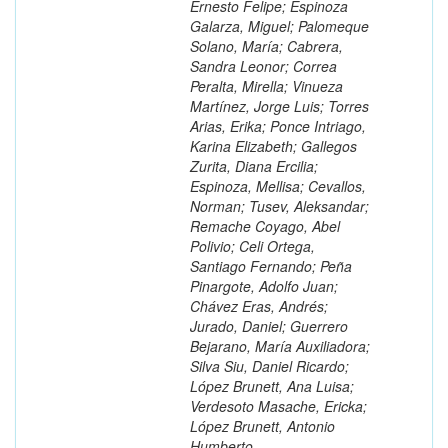
Ernesto Felipe; Espinoza
Galarza, Miguel; Palomeque
Solano, María; Cabrera,
Sandra Leonor; Correa
Peralta, Mirella; Vinueza
Martínez, Jorge Luis; Torres
Arias, Erika; Ponce Intriago,
Karina Elizabeth; Gallegos
Zurita, Diana Ercilia;
Espinoza, Mellisa; Cevallos,
Norman; Tusev, Aleksandar;
Remache Coyago, Abel
Polivio; Celi Ortega,
Santiago Fernando; Peña
Pinargote, Adolfo Juan;
Chávez Eras, Andrés;
Jurado, Daniel; Guerrero
Bejarano, María Auxiliadora;
Silva Siu, Daniel Ricardo;
López Brunett, Ana Luisa;
Verdesoto Masache, Ericka;
López Brunett, Antonio
Humberto