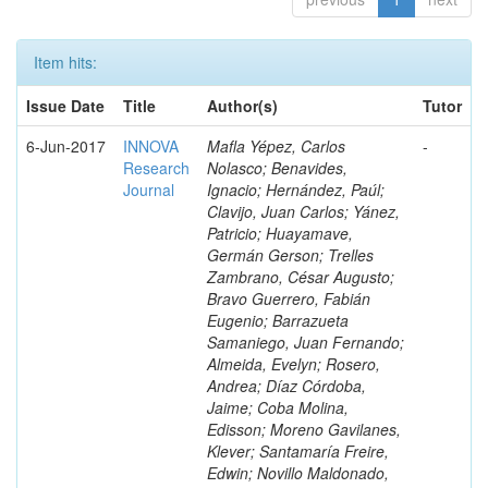
Item hits:
Issue Date
Title
Author(s)
Tutor
6-Jun-2017
INNOVA
Mafla Yépez, Carlos
-
Research
Nolasco; Benavides,
Journal
Ignacio; Hernández, Paúl;
Clavijo, Juan Carlos; Yánez,
Patricio; Huayamave,
Germán Gerson; Trelles
Zambrano, César Augusto;
Bravo Guerrero, Fabián
Eugenio; Barrazueta
Samaniego, Juan Fernando;
Almeida, Evelyn; Rosero,
Andrea; Díaz Córdoba,
Jaime; Coba Molina,
Edisson; Moreno Gavilanes,
Klever; Santamaría Freire,
Edwin; Novillo Maldonado,