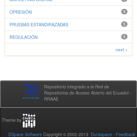
OPRESIÓN
1
PRUEBAS ESTANDIRAZADAS
1
REGULACIÓN
1
next >
Repositorio integrado a la Red de
Repositorios de Acceso Abierto del Ecuador -
RRAAE
Theme by
DSpace Software
Copyright © 2002-2013
Duraspace
-
Feedback