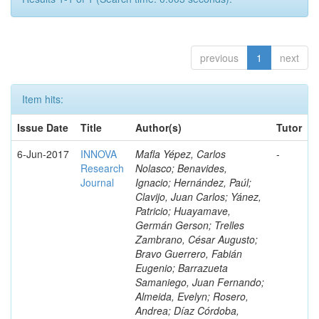
previous
1
next
Item hits:
Issue Date
Title
Author(s)
Tutor
6-Jun-2017
INNOVA
Mafla Yépez, Carlos
-
Research
Nolasco; Benavides,
Journal
Ignacio; Hernández, Paúl;
Clavijo, Juan Carlos; Yánez,
Patricio; Huayamave,
Germán Gerson; Trelles
Zambrano, César Augusto;
Bravo Guerrero, Fabián
Eugenio; Barrazueta
Samaniego, Juan Fernando;
Almeida, Evelyn; Rosero,
Andrea; Díaz Córdoba,