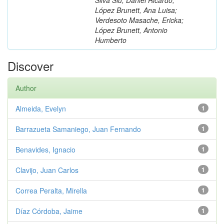
López Brunett, Ana Luisa;
Verdesoto Masache, Ericka;
López Brunett, Antonio
Humberto
Discover
Author
Almeida, Evelyn
1
Barrazueta Samaniego, Juan Fernando
1
Benavides, Ignacio
1
Clavijo, Juan Carlos
1
Correa Peralta, Mirella
1
Díaz Córdoba, Jaime
1