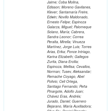
Jaime; Coba Molina,
Edisson; Moreno Gavilanes,
Klever; Santamaría Freire,
Edwin; Novillo Maldonado,
Ernesto Felipe; Espinoza
Galarza, Miguel; Palomeque
Solano, María; Cabrera,
Sandra Leonor; Correa
Peralta, Mirella; Vinueza
Martínez, Jorge Luis; Torres
Arias, Erika; Ponce Intriago,
Karina Elizabeth; Gallegos
Zurita, Diana Ercilia;
Espinoza, Mellisa; Cevallos,
Norman; Tusev, Aleksandar;
Remache Coyago, Abel
Polivio; Celi Ortega,
Santiago Fernando; Peña
Pinargote, Adolfo Juan;
Chávez Eras, Andrés;
Jurado, Daniel; Guerrero
Bejarano, María Auxiliadora;
Silva Siu, Daniel Ricardo;