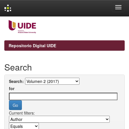
Skip
navigation
Repositorio Digital UIDE
Search
Search:
for
Current filters: