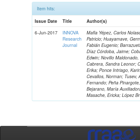
Item hits:
Issue Date
Title
Author(s)
6-Jun-2017
INNOVA
Mafla Yépez, Carlos Nolasc
Research
Patricio; Huayamave, Ger
Journal
Fabián Eugenio; Barrazuet
Díaz Córdoba, Jaime; Coba
Edwin; Novillo Maldonado,
Cabrera, Sandra Leonor; Co
Erika; Ponce Intriago, Kari
Cevallos, Norman; Tusev, 
Fernando; Peña Pinargote,
Bejarano, María Auxiliador
Masache, Ericka; López Br