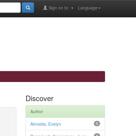
Sign on to:
Language
Discover
Author
Almeida, Evelyn
1