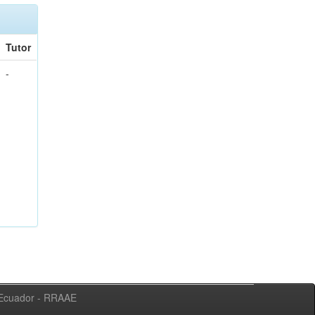
Tutor
-
l Ecuador - RRAAE