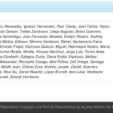
o; Benavides, Ignacio; Hernández, Paúl; Clavijo, Juan Carlos; Yánez,
mán Gerson; Trelles Zambrano, César Augusto; Bravo Guerrero,
a Samaniego, Juan Fernando; Almeida, Evelyn; Rosero, Andrea;
 Molina, Edisson; Moreno Gavilanes, Klever; Santamaría Freire,
 Ernesto Felipe; Espinoza Galarza, Miguel; Palomeque Solano, María;
rrea Peralta, Mirella; Vinueza Martínez, Jorge Luis; Torres Arias,
na Elizabeth; Gallegos Zurita, Diana Ercilia; Espinoza, Mellisa;
Aleksandar; Remache Coyago, Abel Polivio; Celi Ortega, Santiago
 Adolfo Juan; Chávez Eras, Andrés; Jurado, Daniel; Guerrero
a; Silva Siu, Daniel Ricardo; López Brunett, Ana Luisa; Verdesoto
unett, Antonio Humberto
Repositorio integrado a la Red de Repositorios de Acceso Abierto de