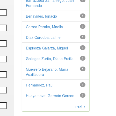
Barrazueta Samaniego, Juan
1
Fernando
Benavides, Ignacio
1
Correa Peralta, Mirella
1
Díaz Córdoba, Jaime
1
Espinoza Galarza, Miguel
1
Gallegos Zurita, Diana Ercilia
1
Guerrero Bejarano, María
1
Auxiliadora
Hernández, Paúl
1
Huayamave, Germán Gerson
1
next >