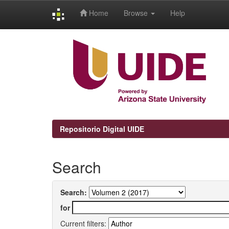
Home
Browse
Help
Skip
navigation
Repositorio Digital UIDE
Search
Search:
for
Current filters: