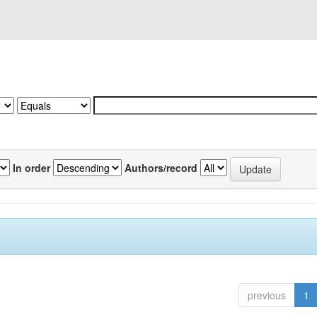
In order
Authors/record
previous
1