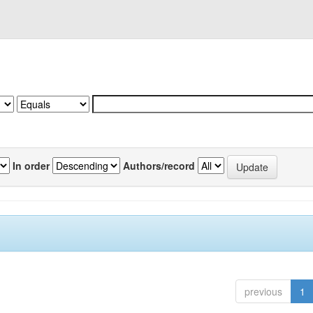
In order
Authors/record
previous
1