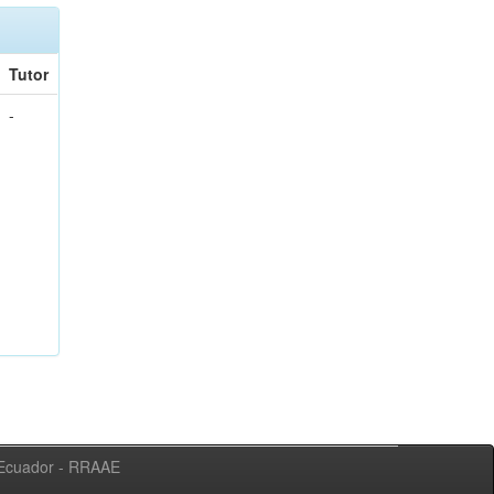
Tutor
-
l Ecuador - RRAAE