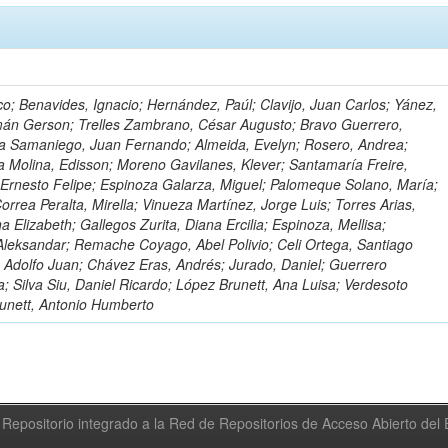
o; Benavides, Ignacio; Hernández, Paúl; Clavijo, Juan Carlos; Yánez,
mán Gerson; Trelles Zambrano, César Augusto; Bravo Guerrero,
a Samaniego, Juan Fernando; Almeida, Evelyn; Rosero, Andrea;
 Molina, Edisson; Moreno Gavilanes, Klever; Santamaría Freire,
 Ernesto Felipe; Espinoza Galarza, Miguel; Palomeque Solano, María;
rrea Peralta, Mirella; Vinueza Martínez, Jorge Luis; Torres Arias,
na Elizabeth; Gallegos Zurita, Diana Ercilia; Espinoza, Mellisa;
Aleksandar; Remache Coyago, Abel Polivio; Celi Ortega, Santiago
 Adolfo Juan; Chávez Eras, Andrés; Jurado, Daniel; Guerrero
a; Silva Siu, Daniel Ricardo; López Brunett, Ana Luisa; Verdesoto
unett, Antonio Humberto
Repositorio integrado a la Red de Repositorios de Acceso Abierto de