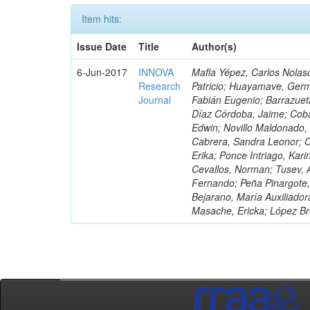
Item hits:
Issue Date
Title
Author(s)
6-Jun-2017
INNOVA
Mafla Yépez, Carlos Nolasc
Research
Patricio; Huayamave, Ger
Journal
Fabián Eugenio; Barrazuet
Díaz Córdoba, Jaime; Coba
Edwin; Novillo Maldonado,
Cabrera, Sandra Leonor; Co
Erika; Ponce Intriago, Kari
Cevallos, Norman; Tusev, 
Fernando; Peña Pinargote,
Bejarano, María Auxiliador
Masache, Ericka; López Br