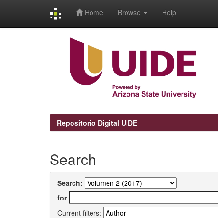
Home
Browse
Help
Skip
navigation
Repositorio Digital UIDE
Search
Search:
for
Current filters: