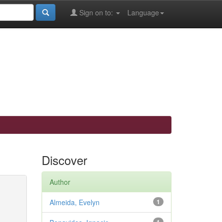
Sign on to:
Language
Discover
Author
Almeida, Evelyn
1