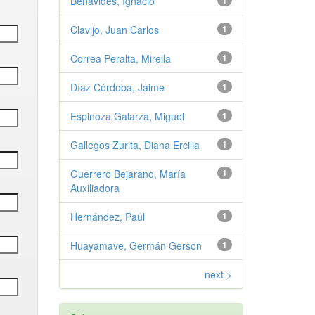
Benavides, Ignacio
1
Clavijo, Juan Carlos
1
Correa Peralta, Mirella
1
Díaz Córdoba, Jaime
1
Espinoza Galarza, Miguel
1
Gallegos Zurita, Diana Ercilia
1
Guerrero Bejarano, María
1
Auxiliadora
Hernández, Paúl
1
Huayamave, Germán Gerson
1
next >