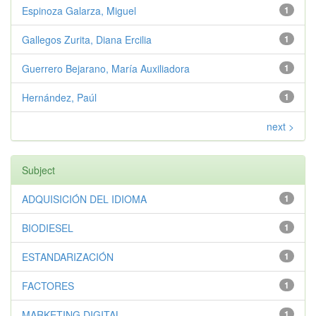
Espinoza Galarza, Miguel
1
Gallegos Zurita, Diana Ercilia
1
Guerrero Bejarano, María Auxiliadora
1
Hernández, Paúl
1
next >
Subject
ADQUISICIÓN DEL IDIOMA
1
BIODIESEL
1
ESTANDARIZACIÓN
1
FACTORES
1
MARKETING DIGITAL
1