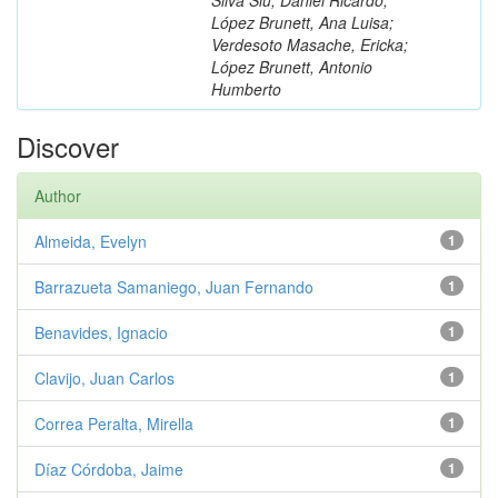
López Brunett, Ana Luisa;
Verdesoto Masache, Ericka;
López Brunett, Antonio
Humberto
Discover
Author
Almeida, Evelyn
1
Barrazueta Samaniego, Juan Fernando
1
Benavides, Ignacio
1
Clavijo, Juan Carlos
1
Correa Peralta, Mirella
1
Díaz Córdoba, Jaime
1