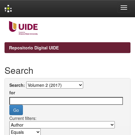
Skip
navigation
Repositorio Digital UIDE
Search
Search:
for
Current filters: