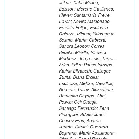
Jaime; Coba Molina,
Edisson; Moreno Gavilanes,
Klever; Santamaría Freire,
Edwin; Novillo Maldonado,
Ernesto Felipe; Espinoza
Galarza, Miguel; Palomeque
Solano, María; Cabrera,
Sandra Leonor; Correa
Peralta, Mirella; Vinueza
Martínez, Jorge Luis; Torres
Arias, Erika; Ponce Intriago,
Karina Elizabeth; Gallegos
Zurita, Diana Ercilia;
Espinoza, Mellisa; Cevallos,
Norman; Tusev, Aleksandar;
Remache Coyago, Abel
Polivio; Celi Ortega,
Santiago Fernando; Peña
Pinargote, Adolfo Juan;
Chávez Eras, Andrés;
Jurado, Daniel; Guerrero
Bejarano, María Auxiliadora;
Silva Siu, Daniel Ricardo;