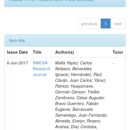
previous
1
next
Item hits:
Issue Date
Title
Author(s)
Tutor
6-Jun-2017
INNOVA
Mafla Yépez, Carlos
-
Research
Nolasco; Benavides,
Journal
Ignacio; Hernández, Paúl;
Clavijo, Juan Carlos; Yánez,
Patricio; Huayamave,
Germán Gerson; Trelles
Zambrano, César Augusto;
Bravo Guerrero, Fabián
Eugenio; Barrazueta
Samaniego, Juan Fernando;
Almeida, Evelyn; Rosero,
Andrea; Díaz Córdoba,