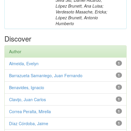
López Brunett, Ana Luisa;
Verdesoto Masache, Ericka;
López Brunett, Antonio
Humberto
Discover
Author
Almeida, Evelyn
1
Barrazueta Samaniego, Juan Fernando
1
Benavides, Ignacio
1
Clavijo, Juan Carlos
1
Correa Peralta, Mirella
1
Díaz Córdoba, Jaime
1