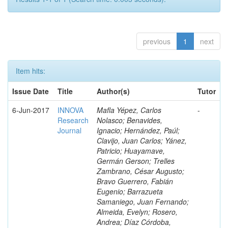
previous
1
next
Item hits:
Issue Date
Title
Author(s)
Tutor
6-Jun-2017
INNOVA
Mafla Yépez, Carlos
-
Research
Nolasco; Benavides,
Journal
Ignacio; Hernández, Paúl;
Clavijo, Juan Carlos; Yánez,
Patricio; Huayamave,
Germán Gerson; Trelles
Zambrano, César Augusto;
Bravo Guerrero, Fabián
Eugenio; Barrazueta
Samaniego, Juan Fernando;
Almeida, Evelyn; Rosero,
Andrea; Díaz Córdoba,