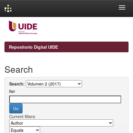
Skip
navigation
Repositorio Digital UIDE
Search
Search:
for
Current filters: