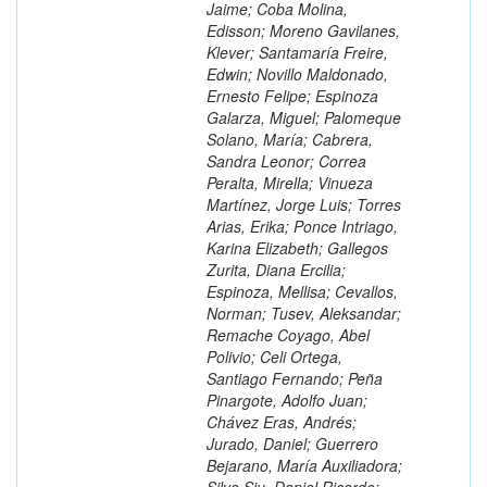
Jaime; Coba Molina,
Edisson; Moreno Gavilanes,
Klever; Santamaría Freire,
Edwin; Novillo Maldonado,
Ernesto Felipe; Espinoza
Galarza, Miguel; Palomeque
Solano, María; Cabrera,
Sandra Leonor; Correa
Peralta, Mirella; Vinueza
Martínez, Jorge Luis; Torres
Arias, Erika; Ponce Intriago,
Karina Elizabeth; Gallegos
Zurita, Diana Ercilia;
Espinoza, Mellisa; Cevallos,
Norman; Tusev, Aleksandar;
Remache Coyago, Abel
Polivio; Celi Ortega,
Santiago Fernando; Peña
Pinargote, Adolfo Juan;
Chávez Eras, Andrés;
Jurado, Daniel; Guerrero
Bejarano, María Auxiliadora;
Silva Siu, Daniel Ricardo;