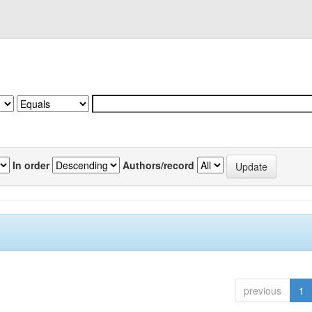
In order
Authors/record
previous
1