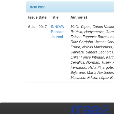
Item hits:
Issue Date
Title
Author(s)
6-Jun-2017
INNOVA
Mafla Yépez, Carlos Nolasc
Research
Patricio; Huayamave, Ger
Journal
Fabián Eugenio; Barrazuet
Díaz Córdoba, Jaime; Coba
Edwin; Novillo Maldonado,
Cabrera, Sandra Leonor; Co
Erika; Ponce Intriago, Kari
Cevallos, Norman; Tusev, 
Fernando; Peña Pinargote,
Bejarano, María Auxiliador
Masache, Ericka; López Br