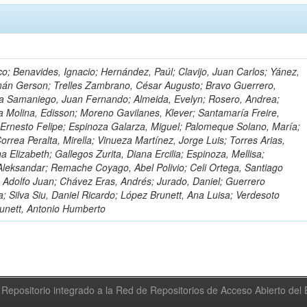
o; Benavides, Ignacio; Hernández, Paúl; Clavijo, Juan Carlos; Yánez,
mán Gerson; Trelles Zambrano, César Augusto; Bravo Guerrero,
a Samaniego, Juan Fernando; Almeida, Evelyn; Rosero, Andrea;
 Molina, Edisson; Moreno Gavilanes, Klever; Santamaría Freire,
 Ernesto Felipe; Espinoza Galarza, Miguel; Palomeque Solano, María;
rrea Peralta, Mirella; Vinueza Martínez, Jorge Luis; Torres Arias,
na Elizabeth; Gallegos Zurita, Diana Ercilia; Espinoza, Mellisa;
Aleksandar; Remache Coyago, Abel Polivio; Celi Ortega, Santiago
 Adolfo Juan; Chávez Eras, Andrés; Jurado, Daniel; Guerrero
a; Silva Siu, Daniel Ricardo; López Brunett, Ana Luisa; Verdesoto
unett, Antonio Humberto
Repositorio integrado a la Red de Repositorios de Acceso Abierto de