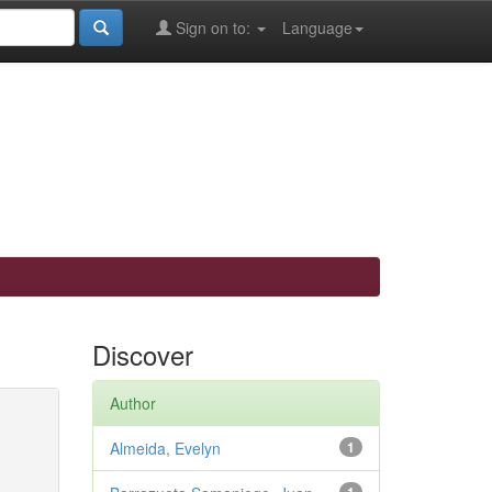
Sign on to:
Language
Discover
Author
Almeida, Evelyn
1