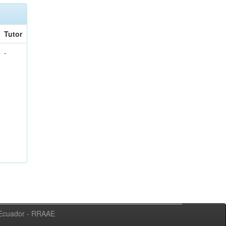
Tutor
-
l Ecuador - RRAAE