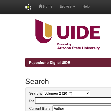
Home
Browse
Help
Skip
navigation
Repositorio Digital UIDE
Search
Search:
for
Current filters: