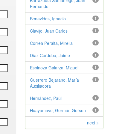
Barrazueta Samaniego, Juan
1
Fernando
Benavides, Ignacio
1
Clavijo, Juan Carlos
1
Correa Peralta, Mirella
1
Díaz Córdoba, Jaime
1
Espinoza Galarza, Miguel
1
Guerrero Bejarano, María
1
Auxiliadora
Hernández, Paúl
1
Huayamave, Germán Gerson
1
next >