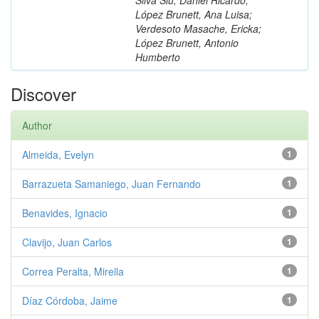
López Brunett, Ana Luisa;
Verdesoto Masache, Ericka;
López Brunett, Antonio
Humberto
Discover
Author
Almeida, Evelyn
1
Barrazueta Samaniego, Juan Fernando
1
Benavides, Ignacio
1
Clavijo, Juan Carlos
1
Correa Peralta, Mirella
1
Díaz Córdoba, Jaime
1