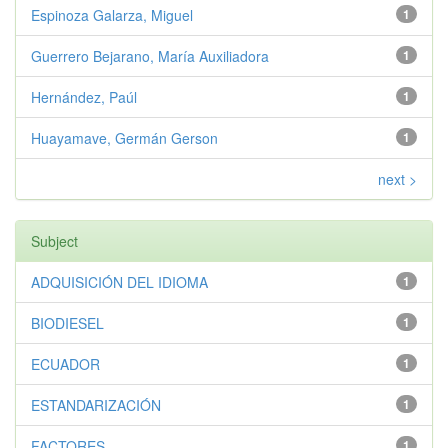
Espinoza Galarza, Miguel
1
Guerrero Bejarano, María Auxiliadora
1
Hernández, Paúl
1
Huayamave, Germán Gerson
1
next >
Subject
ADQUISICIÓN DEL IDIOMA
1
BIODIESEL
1
ECUADOR
1
ESTANDARIZACIÓN
1
FACTORES
1