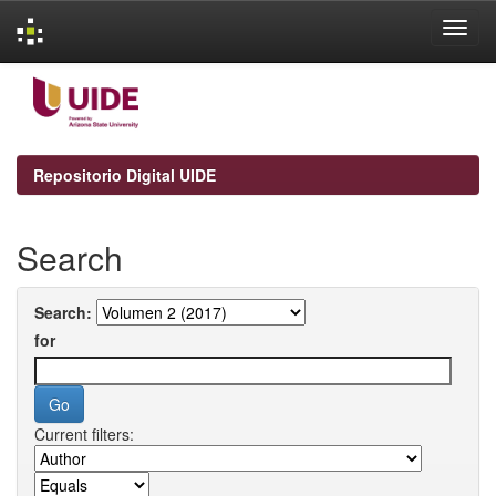
Skip
navigation
Repositorio Digital UIDE
Search
Search:
for
Current filters: