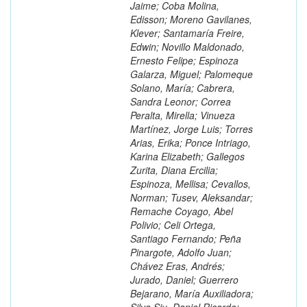
Jaime; Coba Molina,
Edisson; Moreno Gavilanes,
Klever; Santamaría Freire,
Edwin; Novillo Maldonado,
Ernesto Felipe; Espinoza
Galarza, Miguel; Palomeque
Solano, María; Cabrera,
Sandra Leonor; Correa
Peralta, Mirella; Vinueza
Martínez, Jorge Luis; Torres
Arias, Erika; Ponce Intriago,
Karina Elizabeth; Gallegos
Zurita, Diana Ercilia;
Espinoza, Mellisa; Cevallos,
Norman; Tusev, Aleksandar;
Remache Coyago, Abel
Polivio; Celi Ortega,
Santiago Fernando; Peña
Pinargote, Adolfo Juan;
Chávez Eras, Andrés;
Jurado, Daniel; Guerrero
Bejarano, María Auxiliadora;
Silva Siu, Daniel Ricardo;