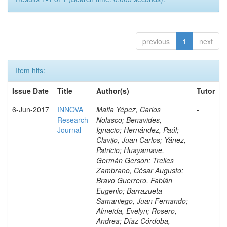
previous
1
next
Item hits:
Issue Date
Title
Author(s)
Tutor
6-Jun-2017
INNOVA
Mafla Yépez, Carlos
-
Research
Nolasco; Benavides,
Journal
Ignacio; Hernández, Paúl;
Clavijo, Juan Carlos; Yánez,
Patricio; Huayamave,
Germán Gerson; Trelles
Zambrano, César Augusto;
Bravo Guerrero, Fabián
Eugenio; Barrazueta
Samaniego, Juan Fernando;
Almeida, Evelyn; Rosero,
Andrea; Díaz Córdoba,