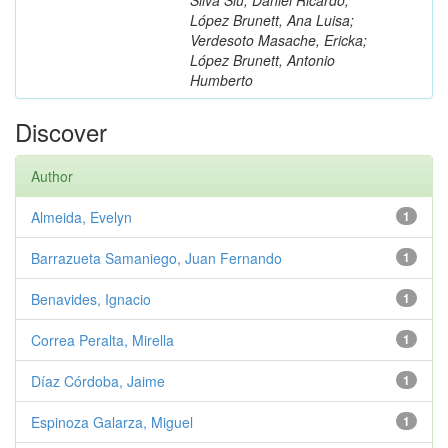
López Brunett, Ana Luisa;
Verdesoto Masache, Ericka;
López Brunett, Antonio
Humberto
Discover
Author
Almeida, Evelyn
1
Barrazueta Samaniego, Juan Fernando
1
Benavides, Ignacio
1
Correa Peralta, Mirella
1
Díaz Córdoba, Jaime
1
Espinoza Galarza, Miguel
1