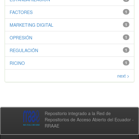
FACTORES
1
MARKETING DIGITAL
1
OPRESIÓN
1
REGULACIÓN
1
RICINO
1
next >
Repositorio integrado a la Red de
Repositorios de Acceso Abierto del Ecuador -
RRAAE