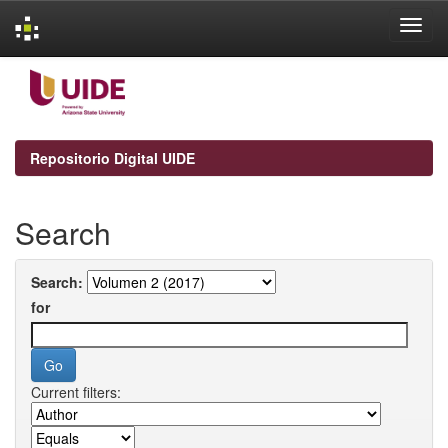
Skip
navigation
Repositorio Digital UIDE
Search
Search:
for
Current filters: