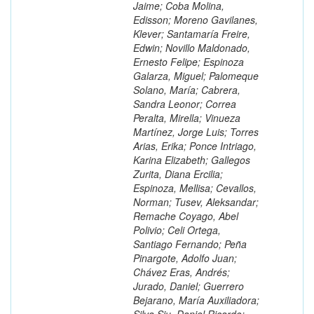
Jaime; Coba Molina,
Edisson; Moreno Gavilanes,
Klever; Santamaría Freire,
Edwin; Novillo Maldonado,
Ernesto Felipe; Espinoza
Galarza, Miguel; Palomeque
Solano, María; Cabrera,
Sandra Leonor; Correa
Peralta, Mirella; Vinueza
Martínez, Jorge Luis; Torres
Arias, Erika; Ponce Intriago,
Karina Elizabeth; Gallegos
Zurita, Diana Ercilia;
Espinoza, Mellisa; Cevallos,
Norman; Tusev, Aleksandar;
Remache Coyago, Abel
Polivio; Celi Ortega,
Santiago Fernando; Peña
Pinargote, Adolfo Juan;
Chávez Eras, Andrés;
Jurado, Daniel; Guerrero
Bejarano, María Auxiliadora;
Silva Siu, Daniel Ricardo;