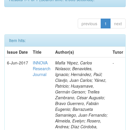
previous
1
next
Item hits:
Issue Date
Title
Author(s)
Tutor
6-Jun-2017
INNOVA
Mafla Yépez, Carlos
-
Research
Nolasco; Benavides,
Journal
Ignacio; Hernández, Paúl;
Clavijo, Juan Carlos; Yánez,
Patricio; Huayamave,
Germán Gerson; Trelles
Zambrano, César Augusto;
Bravo Guerrero, Fabián
Eugenio; Barrazueta
Samaniego, Juan Fernando;
Almeida, Evelyn; Rosero,
Andrea; Díaz Córdoba,