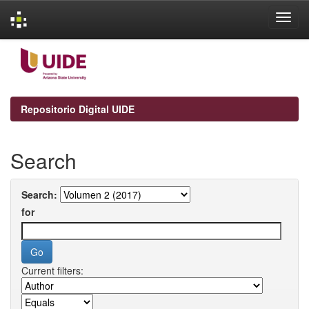
Skip
navigation
Repositorio Digital UIDE
Search
Search:
for
Current filters: