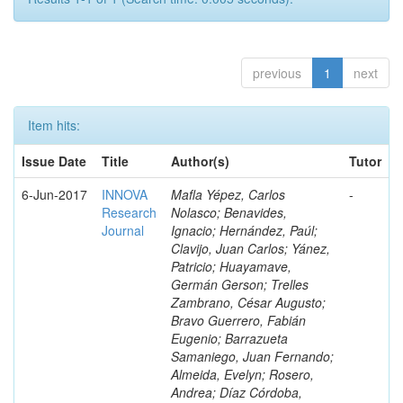
previous
1
next
Item hits:
Issue Date
Title
Author(s)
Tutor
6-Jun-2017
INNOVA
Mafla Yépez, Carlos
-
Research
Nolasco; Benavides,
Journal
Ignacio; Hernández, Paúl;
Clavijo, Juan Carlos; Yánez,
Patricio; Huayamave,
Germán Gerson; Trelles
Zambrano, César Augusto;
Bravo Guerrero, Fabián
Eugenio; Barrazueta
Samaniego, Juan Fernando;
Almeida, Evelyn; Rosero,
Andrea; Díaz Córdoba,