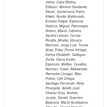
Jaime; Coba Molina,
Edisson; Moreno Gavilanes,
Klever; Santamaría Freire,
Edwin; Novillo Maldonado,
Ernesto Felipe; Espinoza
Galarza, Miguel; Palomeque
Solano, María; Cabrera,
Sandra Leonor; Correa
Peralta, Mirella; Vinueza
Martínez, Jorge Luis; Torres
Arias, Erika; Ponce Intriago,
Karina Elizabeth; Gallegos
Zurita, Diana Ercilia;
Espinoza, Mellisa; Cevallos,
Norman; Tusev, Aleksandar;
Remache Coyago, Abel
Polivio; Celi Ortega,
Santiago Fernando; Peña
Pinargote, Adolfo Juan;
Chávez Eras, Andrés;
Jurado, Daniel; Guerrero
Bejarano, María Auxiliadora;
Silva Siu, Daniel Ricardo;