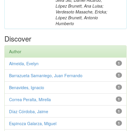
López Brunett, Ana Luisa;
Verdesoto Masache, Ericka;
López Brunett, Antonio
Humberto
Discover
Author
Almeida, Evelyn
1
Barrazueta Samaniego, Juan Fernando
1
Benavides, Ignacio
1
Correa Peralta, Mirella
1
Díaz Córdoba, Jaime
1
Espinoza Galarza, Miguel
1