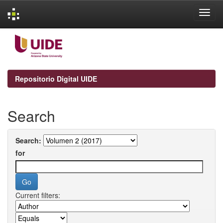
Skip
navigation
Repositorio Digital UIDE
Search
Search:
for
Current filters: