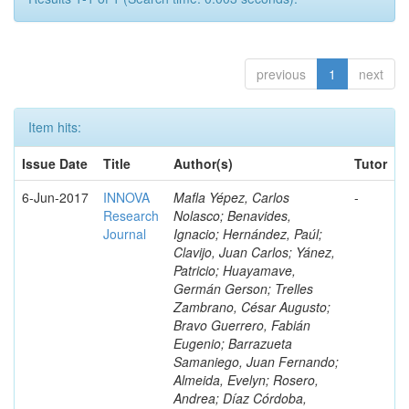
previous
1
next
Item hits:
Issue Date
Title
Author(s)
Tutor
6-Jun-2017
INNOVA
Mafla Yépez, Carlos
-
Research
Nolasco; Benavides,
Journal
Ignacio; Hernández, Paúl;
Clavijo, Juan Carlos; Yánez,
Patricio; Huayamave,
Germán Gerson; Trelles
Zambrano, César Augusto;
Bravo Guerrero, Fabián
Eugenio; Barrazueta
Samaniego, Juan Fernando;
Almeida, Evelyn; Rosero,
Andrea; Díaz Córdoba,