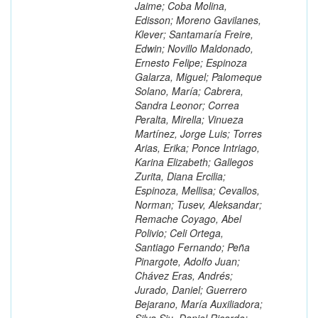
Jaime; Coba Molina,
Edisson; Moreno Gavilanes,
Klever; Santamaría Freire,
Edwin; Novillo Maldonado,
Ernesto Felipe; Espinoza
Galarza, Miguel; Palomeque
Solano, María; Cabrera,
Sandra Leonor; Correa
Peralta, Mirella; Vinueza
Martínez, Jorge Luis; Torres
Arias, Erika; Ponce Intriago,
Karina Elizabeth; Gallegos
Zurita, Diana Ercilia;
Espinoza, Mellisa; Cevallos,
Norman; Tusev, Aleksandar;
Remache Coyago, Abel
Polivio; Celi Ortega,
Santiago Fernando; Peña
Pinargote, Adolfo Juan;
Chávez Eras, Andrés;
Jurado, Daniel; Guerrero
Bejarano, María Auxiliadora;
Silva Siu, Daniel Ricardo;