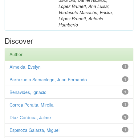
López Brunett, Ana Luisa;
Verdesoto Masache, Ericka;
López Brunett, Antonio
Humberto
Discover
Author
Almeida, Evelyn
1
Barrazueta Samaniego, Juan Fernando
1
Benavides, Ignacio
1
Correa Peralta, Mirella
1
Díaz Córdoba, Jaime
1
Espinoza Galarza, Miguel
1