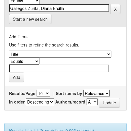
Start a new search
Add filters:
Use filters to refine the search results.
Results/Page
|
Sort items by
In order
Authors/record
Results 1-1 of 1 (Search time: 0.003 seconds).