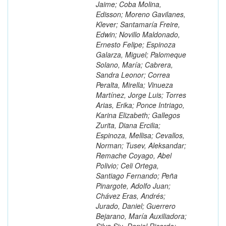
Jaime; Coba Molina,
Edisson; Moreno Gavilanes,
Klever; Santamaría Freire,
Edwin; Novillo Maldonado,
Ernesto Felipe; Espinoza
Galarza, Miguel; Palomeque
Solano, María; Cabrera,
Sandra Leonor; Correa
Peralta, Mirella; Vinueza
Martínez, Jorge Luis; Torres
Arias, Erika; Ponce Intriago,
Karina Elizabeth; Gallegos
Zurita, Diana Ercilia;
Espinoza, Mellisa; Cevallos,
Norman; Tusev, Aleksandar;
Remache Coyago, Abel
Polivio; Celi Ortega,
Santiago Fernando; Peña
Pinargote, Adolfo Juan;
Chávez Eras, Andrés;
Jurado, Daniel; Guerrero
Bejarano, María Auxiliadora;
Silva Siu, Daniel Ricardo;