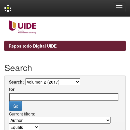
Skip
navigation
Repositorio Digital UIDE
Search
Search:
for
Current filters: