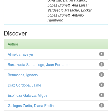
López Brunett, Ana Luisa;
Verdesoto Masache, Ericka;
López Brunett, Antonio
Humberto
Discover
Author
Almeida, Evelyn
1
Barrazueta Samaniego, Juan Fernando
1
Benavides, Ignacio
1
Díaz Córdoba, Jaime
1
Espinoza Galarza, Miguel
1
Gallegos Zurita, Diana Ercilia
1