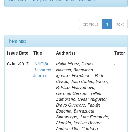
previous
1
next
Item hits:
Issue Date
Title
Author(s)
Tutor
6-Jun-2017
INNOVA
Mafla Yépez, Carlos
-
Research
Nolasco; Benavides,
Journal
Ignacio; Hernández, Paúl;
Clavijo, Juan Carlos; Yánez,
Patricio; Huayamave,
Germán Gerson; Trelles
Zambrano, César Augusto;
Bravo Guerrero, Fabián
Eugenio; Barrazueta
Samaniego, Juan Fernando;
Almeida, Evelyn; Rosero,
Andrea; Díaz Córdoba,