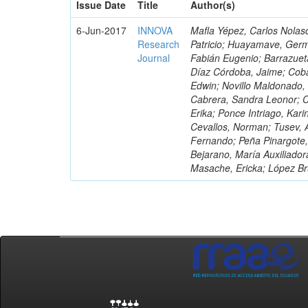
Issue Date
Title
Author(s)
6-Jun-2017
INNOVA
Mafla Yépez, Carlos Nolasc
Research
Patricio; Huayamave, Ger
Journal
Fabián Eugenio; Barrazuet
Díaz Córdoba, Jaime; Coba
Edwin; Novillo Maldonado,
Cabrera, Sandra Leonor; Co
Erika; Ponce Intriago, Kari
Cevallos, Norman; Tusev, 
Fernando; Peña Pinargote,
Bejarano, María Auxiliador
Masache, Ericka; López Br