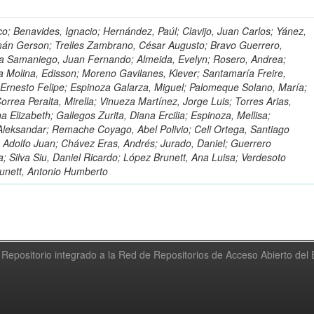
o; Benavides, Ignacio; Hernández, Paúl; Clavijo, Juan Carlos; Yánez,
mán Gerson; Trelles Zambrano, César Augusto; Bravo Guerrero,
a Samaniego, Juan Fernando; Almeida, Evelyn; Rosero, Andrea;
 Molina, Edisson; Moreno Gavilanes, Klever; Santamaría Freire,
 Ernesto Felipe; Espinoza Galarza, Miguel; Palomeque Solano, María;
rrea Peralta, Mirella; Vinueza Martínez, Jorge Luis; Torres Arias,
na Elizabeth; Gallegos Zurita, Diana Ercilia; Espinoza, Mellisa;
Aleksandar; Remache Coyago, Abel Polivio; Celi Ortega, Santiago
 Adolfo Juan; Chávez Eras, Andrés; Jurado, Daniel; Guerrero
a; Silva Siu, Daniel Ricardo; López Brunett, Ana Luisa; Verdesoto
unett, Antonio Humberto
Repositorio integrado a la Red de Repositorios de Acceso Abierto de