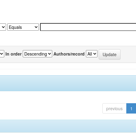
In order
Authors/record
previous
1