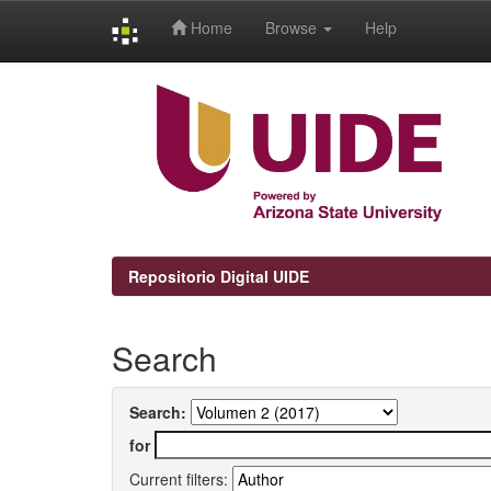
Home
Browse
Help
Skip
navigation
Repositorio Digital UIDE
Search
Search:
for
Current filters: