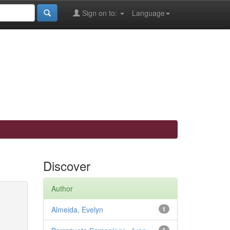
Sign on to:
Language
Discover
Author
Almeida, Evelyn
1