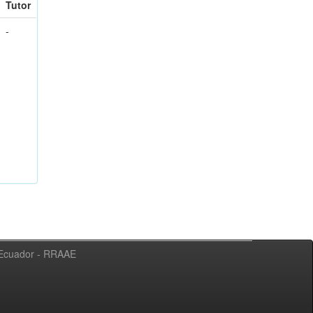
Tutor
-
l Ecuador - RRAAE