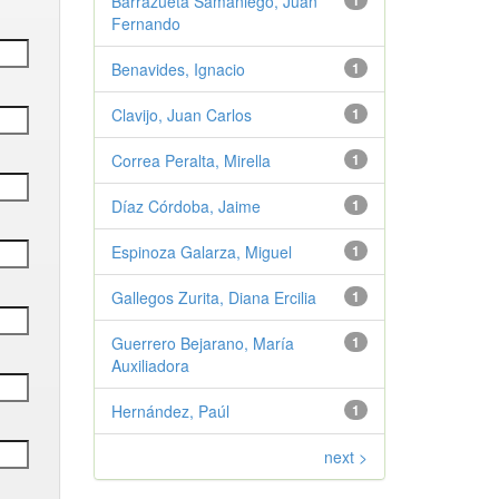
Barrazueta Samaniego, Juan
1
Fernando
Benavides, Ignacio
1
Clavijo, Juan Carlos
1
Correa Peralta, Mirella
1
Díaz Córdoba, Jaime
1
Espinoza Galarza, Miguel
1
Gallegos Zurita, Diana Ercilia
1
Guerrero Bejarano, María
1
Auxiliadora
Hernández, Paúl
1
next >