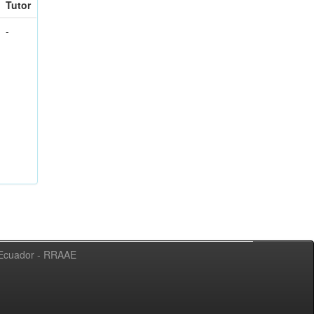
Tutor
-
l Ecuador - RRAAE