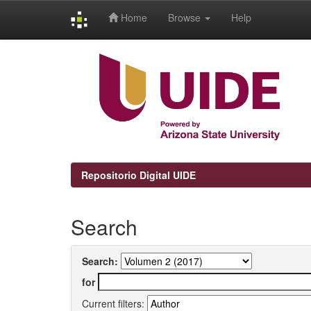
Home
Browse
Help
Skip
navigation
Repositorio Digital UIDE
Search
Search:
for
Current filters: