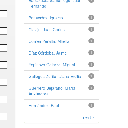
Barrazueta Samaniego, Juan
1
Fernando
Benavides, Ignacio
1
Clavijo, Juan Carlos
1
Correa Peralta, Mirella
1
Díaz Córdoba, Jaime
1
Espinoza Galarza, Miguel
1
Gallegos Zurita, Diana Ercilia
1
Guerrero Bejarano, María
1
Auxiliadora
Hernández, Paúl
1
next >