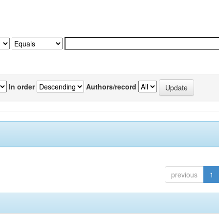
In order
Authors/record
previous
1