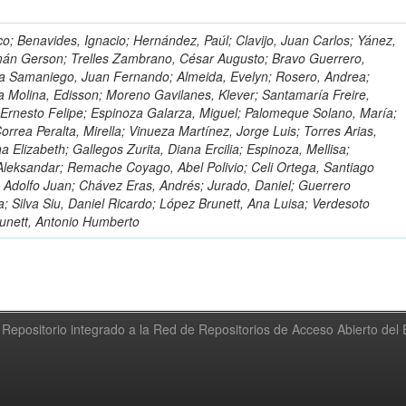
o; Benavides, Ignacio; Hernández, Paúl; Clavijo, Juan Carlos; Yánez,
mán Gerson; Trelles Zambrano, César Augusto; Bravo Guerrero,
a Samaniego, Juan Fernando; Almeida, Evelyn; Rosero, Andrea;
 Molina, Edisson; Moreno Gavilanes, Klever; Santamaría Freire,
 Ernesto Felipe; Espinoza Galarza, Miguel; Palomeque Solano, María;
rrea Peralta, Mirella; Vinueza Martínez, Jorge Luis; Torres Arias,
na Elizabeth; Gallegos Zurita, Diana Ercilia; Espinoza, Mellisa;
Aleksandar; Remache Coyago, Abel Polivio; Celi Ortega, Santiago
 Adolfo Juan; Chávez Eras, Andrés; Jurado, Daniel; Guerrero
a; Silva Siu, Daniel Ricardo; López Brunett, Ana Luisa; Verdesoto
unett, Antonio Humberto
Repositorio integrado a la Red de Repositorios de Acceso Abierto de