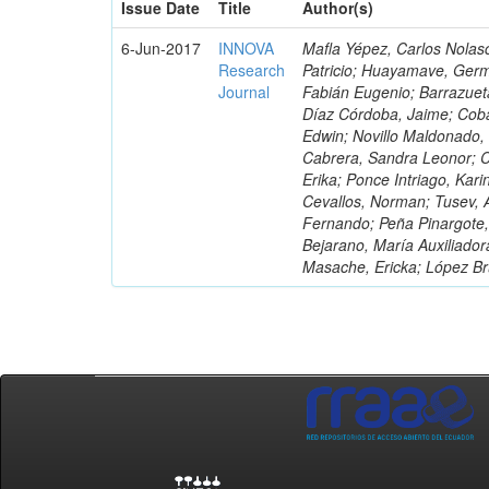
Issue Date
Title
Author(s)
6-Jun-2017
INNOVA
Mafla Yépez, Carlos Nolasc
Research
Patricio; Huayamave, Ger
Journal
Fabián Eugenio; Barrazuet
Díaz Córdoba, Jaime; Coba
Edwin; Novillo Maldonado,
Cabrera, Sandra Leonor; Co
Erika; Ponce Intriago, Kari
Cevallos, Norman; Tusev, 
Fernando; Peña Pinargote,
Bejarano, María Auxiliador
Masache, Ericka; López Br