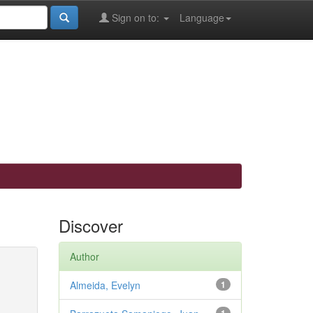
Sign on to:
Language
Discover
Author
Almeida, Evelyn
1