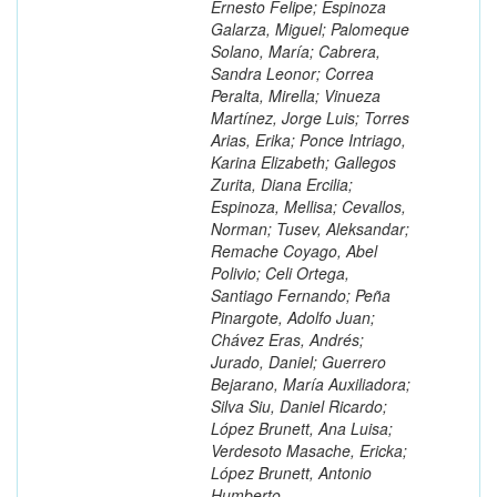
Ernesto Felipe; Espinoza
Galarza, Miguel; Palomeque
Solano, María; Cabrera,
Sandra Leonor; Correa
Peralta, Mirella; Vinueza
Martínez, Jorge Luis; Torres
Arias, Erika; Ponce Intriago,
Karina Elizabeth; Gallegos
Zurita, Diana Ercilia;
Espinoza, Mellisa; Cevallos,
Norman; Tusev, Aleksandar;
Remache Coyago, Abel
Polivio; Celi Ortega,
Santiago Fernando; Peña
Pinargote, Adolfo Juan;
Chávez Eras, Andrés;
Jurado, Daniel; Guerrero
Bejarano, María Auxiliadora;
Silva Siu, Daniel Ricardo;
López Brunett, Ana Luisa;
Verdesoto Masache, Ericka;
López Brunett, Antonio
Humberto