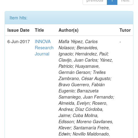
Item hits:
Issue Date
Title
Author(s)
Tutor
6-Jun-2017
INNOVA
Mafla Yépez, Carlos
-
Research
Nolasco; Benavides,
Journal
Ignacio; Hernández, Paúl;
Clavijo, Juan Carlos; Yánez,
Patricio; Huayamave,
Germán Gerson; Trelles
Zambrano, César Augusto;
Bravo Guerrero, Fabián
Eugenio; Barrazueta
Samaniego, Juan Fernando;
Almeida, Evelyn; Rosero,
Andrea; Díaz Córdoba,
Jaime; Coba Molina,
Edisson; Moreno Gavilanes,
Klever; Santamaría Freire,
Edwin; Novillo Maldonado,