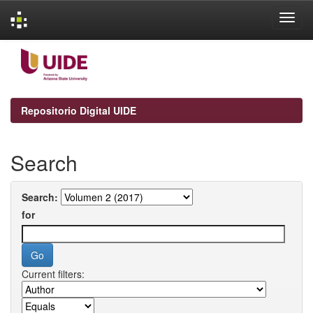
Skip
navigation
Repositorio Digital UIDE
Search
Search:
for
Current filters: