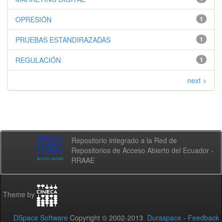
OPRESIÓN
1
PRUEBAS ESTANDIRAZADAS
1
REGULACIÓN
1
next >
Repositorio integrado a la Red de
Repositorios de Acceso Abierto del Ecuador -
RRAAE
Theme by
DSpace Software
Copyright © 2002-2013
Duraspace
-
Feedback