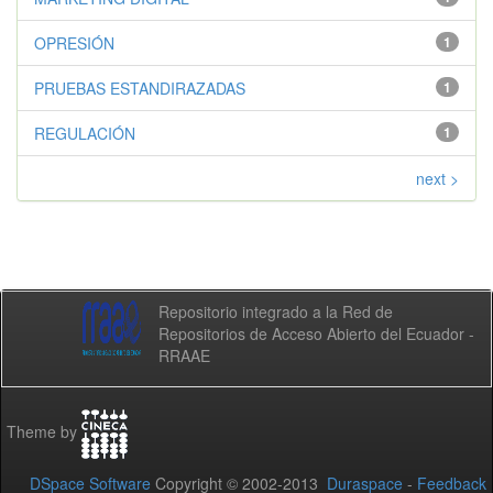
OPRESIÓN
1
PRUEBAS ESTANDIRAZADAS
1
REGULACIÓN
1
next >
Repositorio integrado a la Red de
Repositorios de Acceso Abierto del Ecuador -
RRAAE
Theme by
DSpace Software
Copyright © 2002-2013
Duraspace
-
Feedback