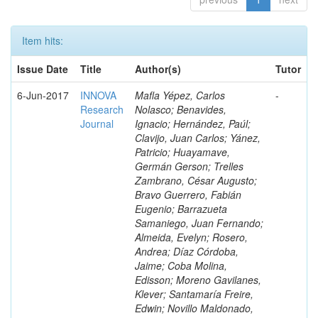
Item hits:
Issue Date
Title
Author(s)
Tutor
6-Jun-2017
INNOVA
Mafla Yépez, Carlos
-
Research
Nolasco; Benavides,
Journal
Ignacio; Hernández, Paúl;
Clavijo, Juan Carlos; Yánez,
Patricio; Huayamave,
Germán Gerson; Trelles
Zambrano, César Augusto;
Bravo Guerrero, Fabián
Eugenio; Barrazueta
Samaniego, Juan Fernando;
Almeida, Evelyn; Rosero,
Andrea; Díaz Córdoba,
Jaime; Coba Molina,
Edisson; Moreno Gavilanes,
Klever; Santamaría Freire,
Edwin; Novillo Maldonado,