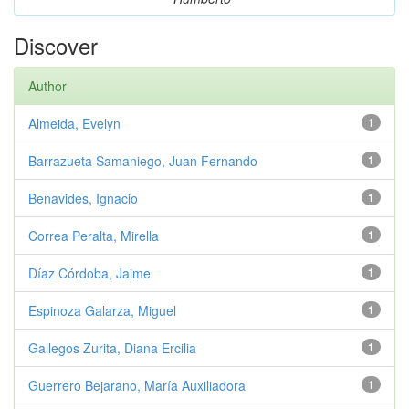
Discover
Author
Almeida, Evelyn
1
Barrazueta Samaniego, Juan Fernando
1
Benavides, Ignacio
1
Correa Peralta, Mirella
1
Díaz Córdoba, Jaime
1
Espinoza Galarza, Miguel
1
Gallegos Zurita, Diana Ercilia
1
Guerrero Bejarano, María Auxiliadora
1