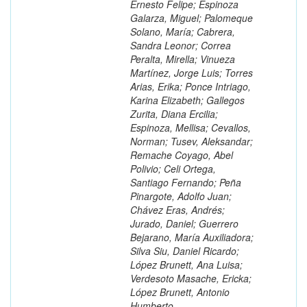
Ernesto Felipe; Espinoza
Galarza, Miguel; Palomeque
Solano, María; Cabrera,
Sandra Leonor; Correa
Peralta, Mirella; Vinueza
Martínez, Jorge Luis; Torres
Arias, Erika; Ponce Intriago,
Karina Elizabeth; Gallegos
Zurita, Diana Ercilia;
Espinoza, Mellisa; Cevallos,
Norman; Tusev, Aleksandar;
Remache Coyago, Abel
Polivio; Celi Ortega,
Santiago Fernando; Peña
Pinargote, Adolfo Juan;
Chávez Eras, Andrés;
Jurado, Daniel; Guerrero
Bejarano, María Auxiliadora;
Silva Siu, Daniel Ricardo;
López Brunett, Ana Luisa;
Verdesoto Masache, Ericka;
López Brunett, Antonio
Humberto