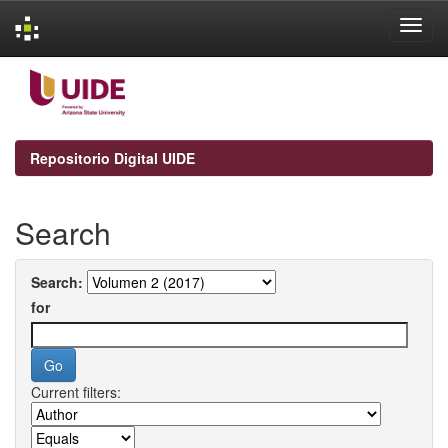
Skip
navigation
Repositorio Digital UIDE
Search
Search:
for
Current filters: