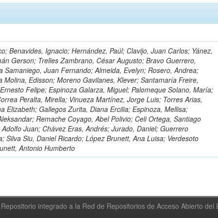
o; Benavides, Ignacio; Hernández, Paúl; Clavijo, Juan Carlos; Yánez,
mán Gerson; Trelles Zambrano, César Augusto; Bravo Guerrero,
a Samaniego, Juan Fernando; Almeida, Evelyn; Rosero, Andrea;
 Molina, Edisson; Moreno Gavilanes, Klever; Santamaría Freire,
 Ernesto Felipe; Espinoza Galarza, Miguel; Palomeque Solano, María;
rrea Peralta, Mirella; Vinueza Martínez, Jorge Luis; Torres Arias,
na Elizabeth; Gallegos Zurita, Diana Ercilia; Espinoza, Mellisa;
Aleksandar; Remache Coyago, Abel Polivio; Celi Ortega, Santiago
 Adolfo Juan; Chávez Eras, Andrés; Jurado, Daniel; Guerrero
a; Silva Siu, Daniel Ricardo; López Brunett, Ana Luisa; Verdesoto
unett, Antonio Humberto
Repositorio integrado a la Red de Repositorios de Acceso Abierto de