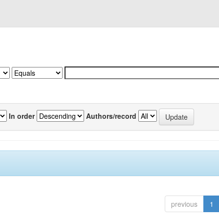
In order
Authors/record
previous
1