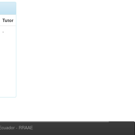
Tutor
-
l Ecuador - RRAAE