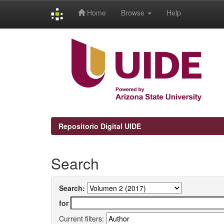
Home
Browse
Help
Skip
navigation
Repositorio Digital UIDE
Search
Search:
for
Current filters: