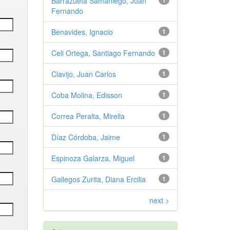
Barrazueta Samaniego, Juan
1
Fernando
Benavides, Ignacio
1
Celi Ortega, Santiago Fernando
1
Clavijo, Juan Carlos
1
Coba Molina, Edisson
1
Correa Peralta, Mirella
1
Díaz Córdoba, Jaime
1
Espinoza Galarza, Miguel
1
Gallegos Zurita, Diana Ercilia
1
next >