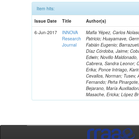
Item hits:
Issue Date
Title
Author(s)
6-Jun-2017
INNOVA
Mafla Yépez, Carlos Nolasc
Research
Patricio; Huayamave, Ger
Journal
Fabián Eugenio; Barrazuet
Díaz Córdoba, Jaime; Coba
Edwin; Novillo Maldonado,
Cabrera, Sandra Leonor; Co
Erika; Ponce Intriago, Kari
Cevallos, Norman; Tusev, 
Fernando; Peña Pinargote,
Bejarano, María Auxiliador
Masache, Ericka; López Br