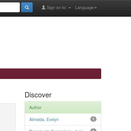
Sign on to:
Language
Discover
Author
Almeida, Evelyn
1