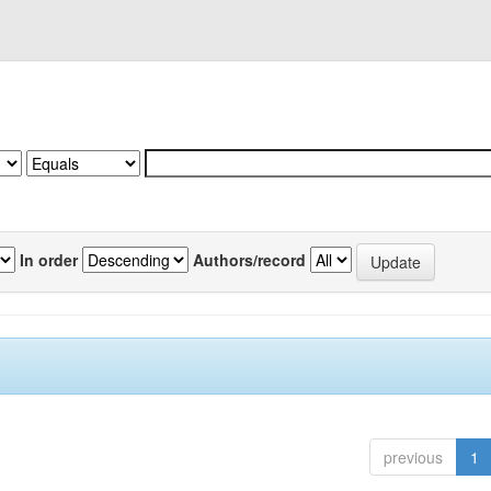
In order
Authors/record
previous
1