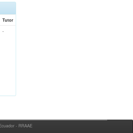
Tutor
-
l Ecuador - RRAAE