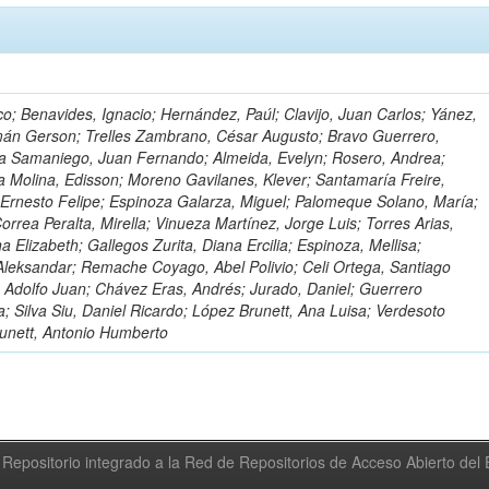
o; Benavides, Ignacio; Hernández, Paúl; Clavijo, Juan Carlos; Yánez,
mán Gerson; Trelles Zambrano, César Augusto; Bravo Guerrero,
a Samaniego, Juan Fernando; Almeida, Evelyn; Rosero, Andrea;
 Molina, Edisson; Moreno Gavilanes, Klever; Santamaría Freire,
 Ernesto Felipe; Espinoza Galarza, Miguel; Palomeque Solano, María;
rrea Peralta, Mirella; Vinueza Martínez, Jorge Luis; Torres Arias,
na Elizabeth; Gallegos Zurita, Diana Ercilia; Espinoza, Mellisa;
Aleksandar; Remache Coyago, Abel Polivio; Celi Ortega, Santiago
 Adolfo Juan; Chávez Eras, Andrés; Jurado, Daniel; Guerrero
a; Silva Siu, Daniel Ricardo; López Brunett, Ana Luisa; Verdesoto
unett, Antonio Humberto
Repositorio integrado a la Red de Repositorios de Acceso Abierto de