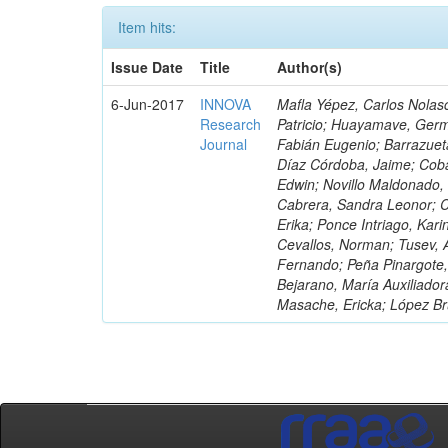
Item hits:
Issue Date
Title
Author(s)
6-Jun-2017
INNOVA
Mafla Yépez, Carlos Nolasc
Research
Patricio; Huayamave, Ger
Journal
Fabián Eugenio; Barrazuet
Díaz Córdoba, Jaime; Coba
Edwin; Novillo Maldonado,
Cabrera, Sandra Leonor; Co
Erika; Ponce Intriago, Kari
Cevallos, Norman; Tusev, 
Fernando; Peña Pinargote,
Bejarano, María Auxiliador
Masache, Ericka; López Br