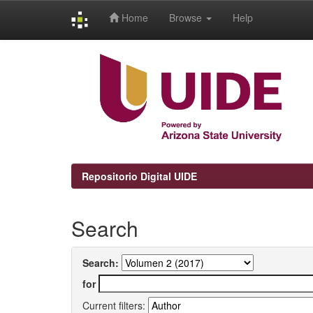
Home
Browse
Help
Skip
navigation
Repositorio Digital UIDE
Search
Search:
for
Current filters: