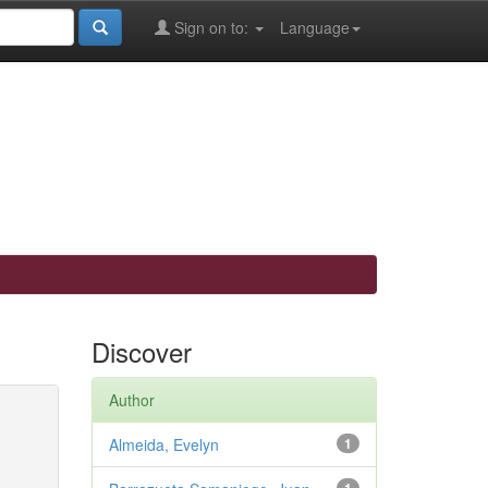
Sign on to:
Language
Discover
Author
Almeida, Evelyn
1