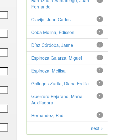
Barrazueta Samaniego, Juan
1
Fernando
Clavijo, Juan Carlos
1
Coba Molina, Edisson
1
Díaz Córdoba, Jaime
1
Espinoza Galarza, Miguel
1
Espinoza, Mellisa
1
Gallegos Zurita, Diana Ercilia
1
Guerrero Bejarano, María
1
Auxiliadora
Hernández, Paúl
1
next >