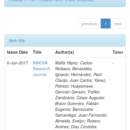
previous
1
next
Item hits:
Issue Date
Title
Author(s)
Tutor
6-Jun-2017
INNOVA
Mafla Yépez, Carlos
-
Research
Nolasco; Benavides,
Journal
Ignacio; Hernández, Paúl;
Clavijo, Juan Carlos; Yánez,
Patricio; Huayamave,
Germán Gerson; Trelles
Zambrano, César Augusto;
Bravo Guerrero, Fabián
Eugenio; Barrazueta
Samaniego, Juan Fernando;
Almeida, Evelyn; Rosero,
Andrea; Díaz Córdoba,