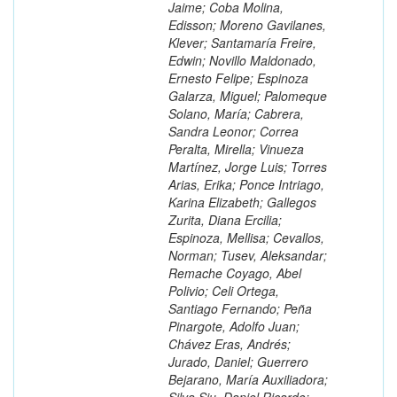
Jaime; Coba Molina,
Edisson; Moreno Gavilanes,
Klever; Santamaría Freire,
Edwin; Novillo Maldonado,
Ernesto Felipe; Espinoza
Galarza, Miguel; Palomeque
Solano, María; Cabrera,
Sandra Leonor; Correa
Peralta, Mirella; Vinueza
Martínez, Jorge Luis; Torres
Arias, Erika; Ponce Intriago,
Karina Elizabeth; Gallegos
Zurita, Diana Ercilia;
Espinoza, Mellisa; Cevallos,
Norman; Tusev, Aleksandar;
Remache Coyago, Abel
Polivio; Celi Ortega,
Santiago Fernando; Peña
Pinargote, Adolfo Juan;
Chávez Eras, Andrés;
Jurado, Daniel; Guerrero
Bejarano, María Auxiliadora;
Silva Siu, Daniel Ricardo;