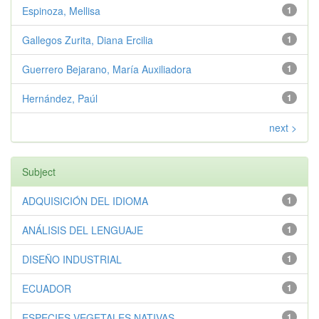
Espinoza, Mellisa
1
Gallegos Zurita, Diana Ercilia
1
Guerrero Bejarano, María Auxiliadora
1
Hernández, Paúl
1
next >
Subject
ADQUISICIÓN DEL IDIOMA
1
ANÁLISIS DEL LENGUAJE
1
DISEÑO INDUSTRIAL
1
ECUADOR
1
ESPECIES VEGETALES NATIVAS
1