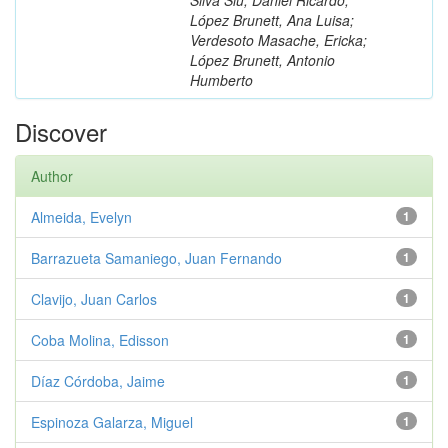
López Brunett, Ana Luisa;
Verdesoto Masache, Ericka;
López Brunett, Antonio
Humberto
Discover
Author
Almeida, Evelyn
1
Barrazueta Samaniego, Juan Fernando
1
Clavijo, Juan Carlos
1
Coba Molina, Edisson
1
Díaz Córdoba, Jaime
1
Espinoza Galarza, Miguel
1