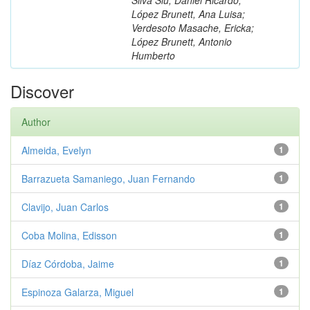
López Brunett, Ana Luisa;
Verdesoto Masache, Ericka;
López Brunett, Antonio
Humberto
Discover
Author
Almeida, Evelyn
1
Barrazueta Samaniego, Juan Fernando
1
Clavijo, Juan Carlos
1
Coba Molina, Edisson
1
Díaz Córdoba, Jaime
1
Espinoza Galarza, Miguel
1