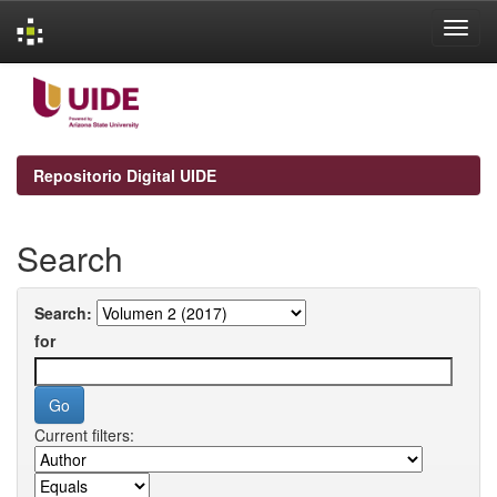
Skip
navigation
Repositorio Digital UIDE
Search
Search:
for
Current filters: