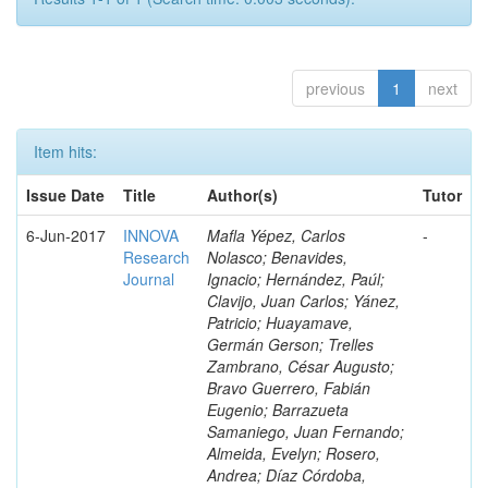
previous
1
next
Item hits:
Issue Date
Title
Author(s)
Tutor
6-Jun-2017
INNOVA
Mafla Yépez, Carlos
-
Research
Nolasco; Benavides,
Journal
Ignacio; Hernández, Paúl;
Clavijo, Juan Carlos; Yánez,
Patricio; Huayamave,
Germán Gerson; Trelles
Zambrano, César Augusto;
Bravo Guerrero, Fabián
Eugenio; Barrazueta
Samaniego, Juan Fernando;
Almeida, Evelyn; Rosero,
Andrea; Díaz Córdoba,