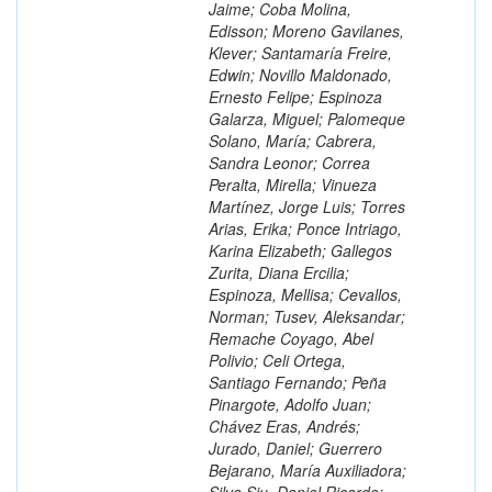
Jaime; Coba Molina,
Edisson; Moreno Gavilanes,
Klever; Santamaría Freire,
Edwin; Novillo Maldonado,
Ernesto Felipe; Espinoza
Galarza, Miguel; Palomeque
Solano, María; Cabrera,
Sandra Leonor; Correa
Peralta, Mirella; Vinueza
Martínez, Jorge Luis; Torres
Arias, Erika; Ponce Intriago,
Karina Elizabeth; Gallegos
Zurita, Diana Ercilia;
Espinoza, Mellisa; Cevallos,
Norman; Tusev, Aleksandar;
Remache Coyago, Abel
Polivio; Celi Ortega,
Santiago Fernando; Peña
Pinargote, Adolfo Juan;
Chávez Eras, Andrés;
Jurado, Daniel; Guerrero
Bejarano, María Auxiliadora;
Silva Siu, Daniel Ricardo;