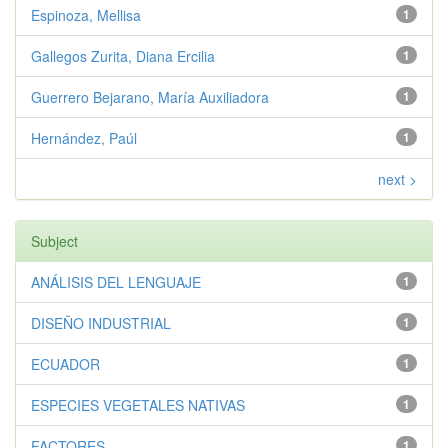
Espinoza, Mellisa
1
Gallegos Zurita, Diana Ercilia
1
Guerrero Bejarano, María Auxiliadora
1
Hernández, Paúl
1
next >
Subject
ANÁLISIS DEL LENGUAJE
1
DISEÑO INDUSTRIAL
1
ECUADOR
1
ESPECIES VEGETALES NATIVAS
1
FACTORES
1