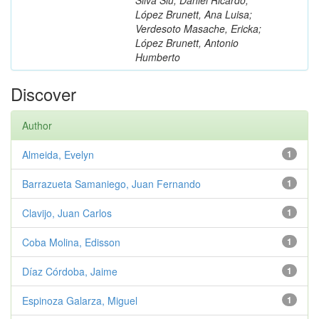
López Brunett, Ana Luisa;
Verdesoto Masache, Ericka;
López Brunett, Antonio
Humberto
Discover
Author
Almeida, Evelyn
1
Barrazueta Samaniego, Juan Fernando
1
Clavijo, Juan Carlos
1
Coba Molina, Edisson
1
Díaz Córdoba, Jaime
1
Espinoza Galarza, Miguel
1