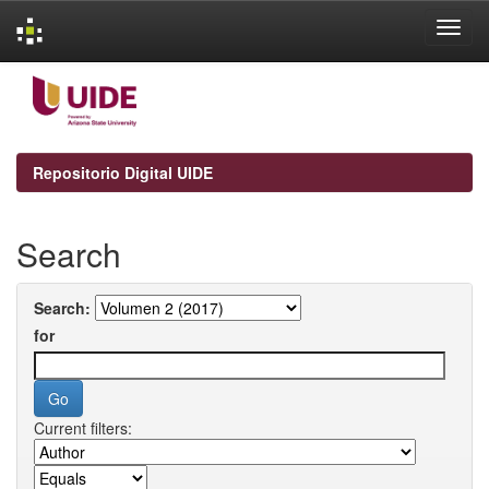
Skip
navigation
Repositorio Digital UIDE
Search
Search:
for
Current filters: