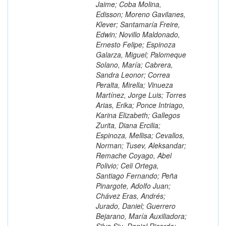
Jaime; Coba Molina,
Edisson; Moreno Gavilanes,
Klever; Santamaría Freire,
Edwin; Novillo Maldonado,
Ernesto Felipe; Espinoza
Galarza, Miguel; Palomeque
Solano, María; Cabrera,
Sandra Leonor; Correa
Peralta, Mirella; Vinueza
Martínez, Jorge Luis; Torres
Arias, Erika; Ponce Intriago,
Karina Elizabeth; Gallegos
Zurita, Diana Ercilia;
Espinoza, Mellisa; Cevallos,
Norman; Tusev, Aleksandar;
Remache Coyago, Abel
Polivio; Celi Ortega,
Santiago Fernando; Peña
Pinargote, Adolfo Juan;
Chávez Eras, Andrés;
Jurado, Daniel; Guerrero
Bejarano, María Auxiliadora;
Silva Siu, Daniel Ricardo;