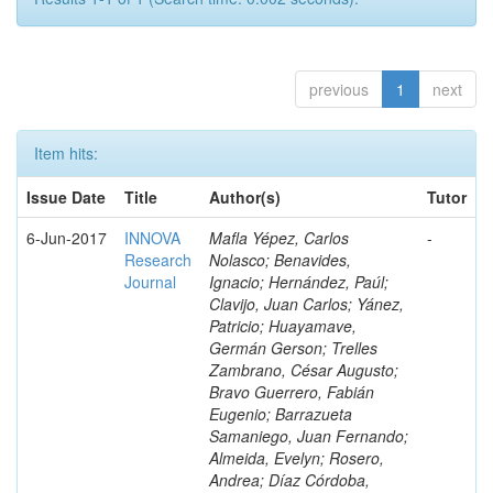
previous
1
next
Item hits:
Issue Date
Title
Author(s)
Tutor
6-Jun-2017
INNOVA
Mafla Yépez, Carlos
-
Research
Nolasco; Benavides,
Journal
Ignacio; Hernández, Paúl;
Clavijo, Juan Carlos; Yánez,
Patricio; Huayamave,
Germán Gerson; Trelles
Zambrano, César Augusto;
Bravo Guerrero, Fabián
Eugenio; Barrazueta
Samaniego, Juan Fernando;
Almeida, Evelyn; Rosero,
Andrea; Díaz Córdoba,