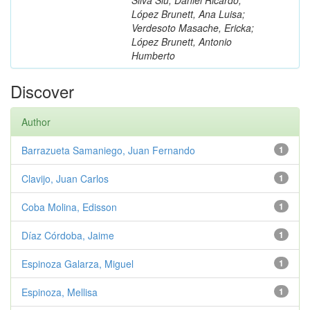
López Brunett, Ana Luisa;
Verdesoto Masache, Ericka;
López Brunett, Antonio
Humberto
Discover
Author
Barrazueta Samaniego, Juan Fernando
1
Clavijo, Juan Carlos
1
Coba Molina, Edisson
1
Díaz Córdoba, Jaime
1
Espinoza Galarza, Miguel
1
Espinoza, Mellisa
1