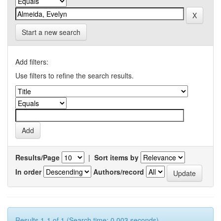
Start a new search
Add filters:
Use filters to refine the search results.
Results/Page
|
Sort items by
In order
Authors/record
Results 1-1 of 1 (Search time: 0.003 seconds).