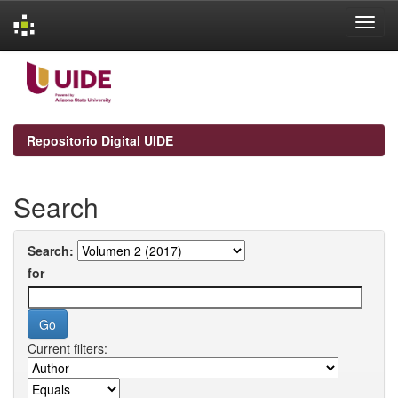
Skip
navigation
Repositorio Digital UIDE
Search
Search:
for
Current filters: