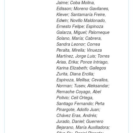
Jaime; Coba Molina,
Edisson; Moreno Gavilanes,
Klever; Santamaría Freire,
Edwin; Novillo Maldonado,
Ernesto Felipe; Espinoza
Galarza, Miguel; Palomeque
Solano, María; Cabrera,
Sandra Leonor; Correa
Peralta, Mirella; Vinueza
Martínez, Jorge Luis; Torres
Arias, Erika; Ponce Intriago,
Karina Elizabeth; Gallegos
Zurita, Diana Ercilia;
Espinoza, Mellisa; Cevallos,
Norman; Tusev, Aleksandar;
Remache Coyago, Abel
Polivio; Celi Ortega,
Santiago Fernando; Peña
Pinargote, Adolfo Juan;
Chávez Eras, Andrés;
Jurado, Daniel; Guerrero
Bejarano, María Auxiliadora;
Silva Siu, Daniel Ricardo;