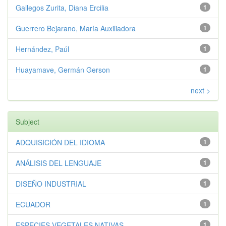
Gallegos Zurita, Diana Ercilia
1
Guerrero Bejarano, María Auxiliadora
1
Hernández, Paúl
1
Huayamave, Germán Gerson
1
next >
Subject
ADQUISICIÓN DEL IDIOMA
1
ANÁLISIS DEL LENGUAJE
1
DISEÑO INDUSTRIAL
1
ECUADOR
1
ESPECIES VEGETALES NATIVAS
1