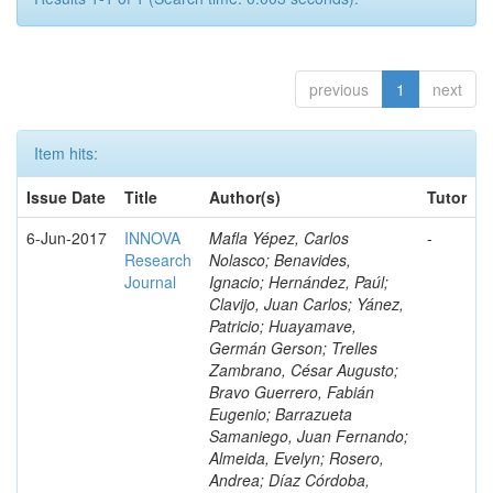
previous
1
next
Item hits:
Issue Date
Title
Author(s)
Tutor
6-Jun-2017
INNOVA
Mafla Yépez, Carlos
-
Research
Nolasco; Benavides,
Journal
Ignacio; Hernández, Paúl;
Clavijo, Juan Carlos; Yánez,
Patricio; Huayamave,
Germán Gerson; Trelles
Zambrano, César Augusto;
Bravo Guerrero, Fabián
Eugenio; Barrazueta
Samaniego, Juan Fernando;
Almeida, Evelyn; Rosero,
Andrea; Díaz Córdoba,