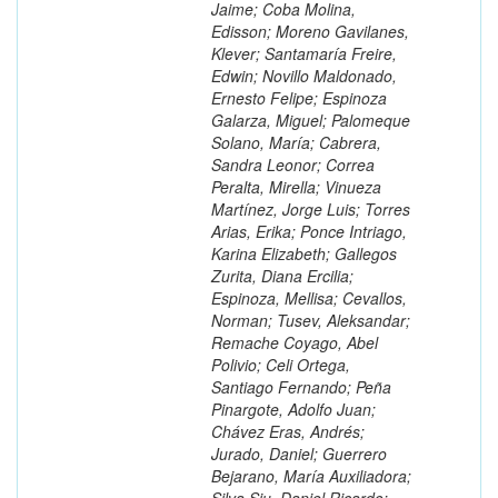
Jaime; Coba Molina,
Edisson; Moreno Gavilanes,
Klever; Santamaría Freire,
Edwin; Novillo Maldonado,
Ernesto Felipe; Espinoza
Galarza, Miguel; Palomeque
Solano, María; Cabrera,
Sandra Leonor; Correa
Peralta, Mirella; Vinueza
Martínez, Jorge Luis; Torres
Arias, Erika; Ponce Intriago,
Karina Elizabeth; Gallegos
Zurita, Diana Ercilia;
Espinoza, Mellisa; Cevallos,
Norman; Tusev, Aleksandar;
Remache Coyago, Abel
Polivio; Celi Ortega,
Santiago Fernando; Peña
Pinargote, Adolfo Juan;
Chávez Eras, Andrés;
Jurado, Daniel; Guerrero
Bejarano, María Auxiliadora;
Silva Siu, Daniel Ricardo;