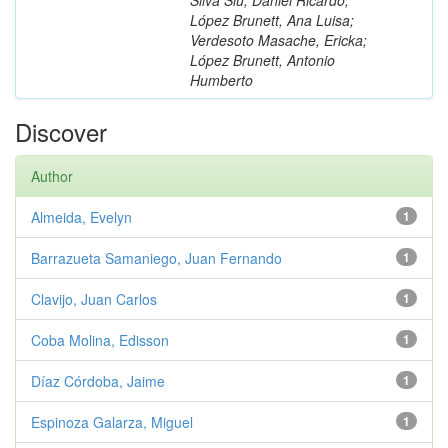
López Brunett, Ana Luisa;
Verdesoto Masache, Ericka;
López Brunett, Antonio
Humberto
Discover
Author
Almeida, Evelyn
1
Barrazueta Samaniego, Juan Fernando
1
Clavijo, Juan Carlos
1
Coba Molina, Edisson
1
Díaz Córdoba, Jaime
1
Espinoza Galarza, Miguel
1