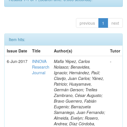
previous
1
next
Item hits:
Issue Date
Title
Author(s)
Tutor
6-Jun-2017
INNOVA
Mafla Yépez, Carlos
-
Research
Nolasco; Benavides,
Journal
Ignacio; Hernández, Paúl;
Clavijo, Juan Carlos; Yánez,
Patricio; Huayamave,
Germán Gerson; Trelles
Zambrano, César Augusto;
Bravo Guerrero, Fabián
Eugenio; Barrazueta
Samaniego, Juan Fernando;
Almeida, Evelyn; Rosero,
Andrea; Díaz Córdoba,