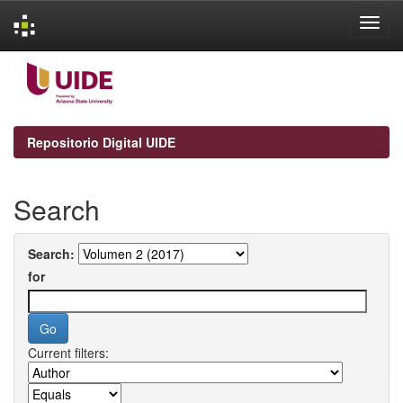
Skip
navigation
Repositorio Digital UIDE
Search
Search:
for
Current filters: