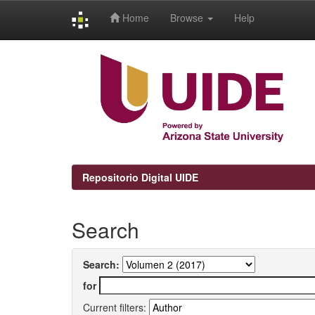
Home
Browse
Help
Skip
navigation
Repositorio Digital UIDE
Search
Search:
for
Current filters: