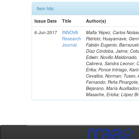
Item hits:
Issue Date
Title
Author(s)
6-Jun-2017
INNOVA
Mafla Yépez, Carlos Nolasc
Research
Patricio; Huayamave, Ger
Journal
Fabián Eugenio; Barrazuet
Díaz Córdoba, Jaime; Coba
Edwin; Novillo Maldonado,
Cabrera, Sandra Leonor; Co
Erika; Ponce Intriago, Kari
Cevallos, Norman; Tusev, 
Fernando; Peña Pinargote,
Bejarano, María Auxiliador
Masache, Ericka; López Br