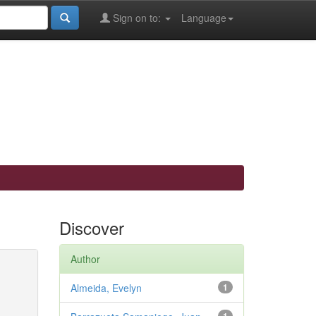
Sign on to:
Language
Discover
Author
Almeida, Evelyn
1