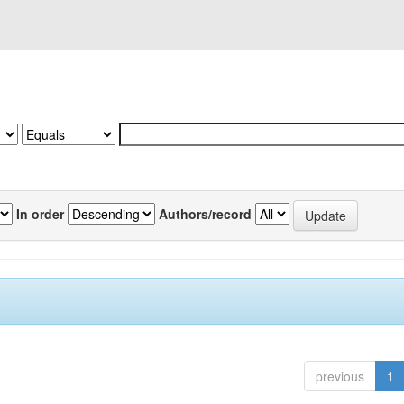
In order
Authors/record
previous
1