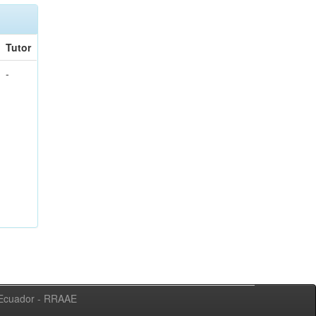
Tutor
-
l Ecuador - RRAAE