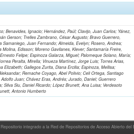
o; Benavides, Ignacio; Hernández, Paúl; Clavijo, Juan Carlos; Yánez,
mán Gerson; Trelles Zambrano, César Augusto; Bravo Guerrero,
a Samaniego, Juan Fernando; Almeida, Evelyn; Rosero, Andrea;
 Molina, Edisson; Moreno Gavilanes, Klever; Santamaría Freire,
 Ernesto Felipe; Espinoza Galarza, Miguel; Palomeque Solano, María;
rrea Peralta, Mirella; Vinueza Martínez, Jorge Luis; Torres Arias,
na Elizabeth; Gallegos Zurita, Diana Ercilia; Espinoza, Mellisa;
Aleksandar; Remache Coyago, Abel Polivio; Celi Ortega, Santiago
 Adolfo Juan; Chávez Eras, Andrés; Jurado, Daniel; Guerrero
a; Silva Siu, Daniel Ricardo; López Brunett, Ana Luisa; Verdesoto
unett, Antonio Humberto
Repositorio integrado a la Red de Repositorios de Acceso Abierto de