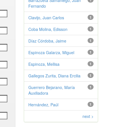
Barrazueta Samaniego, Juan
1
Fernando
Clavijo, Juan Carlos
1
Coba Molina, Edisson
1
Díaz Córdoba, Jaime
1
Espinoza Galarza, Miguel
1
Espinoza, Mellisa
1
Gallegos Zurita, Diana Ercilia
1
Guerrero Bejarano, María
1
Auxiliadora
Hernández, Paúl
1
next >