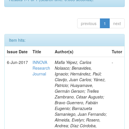
previous
1
next
Item hits:
Issue Date
Title
Author(s)
Tutor
6-Jun-2017
INNOVA
Mafla Yépez, Carlos
-
Research
Nolasco; Benavides,
Journal
Ignacio; Hernández, Paúl;
Clavijo, Juan Carlos; Yánez,
Patricio; Huayamave,
Germán Gerson; Trelles
Zambrano, César Augusto;
Bravo Guerrero, Fabián
Eugenio; Barrazueta
Samaniego, Juan Fernando;
Almeida, Evelyn; Rosero,
Andrea; Díaz Córdoba,