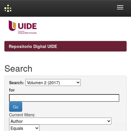
Skip
navigation
Repositorio Digital UIDE
Search
Search:
for
Current filters: