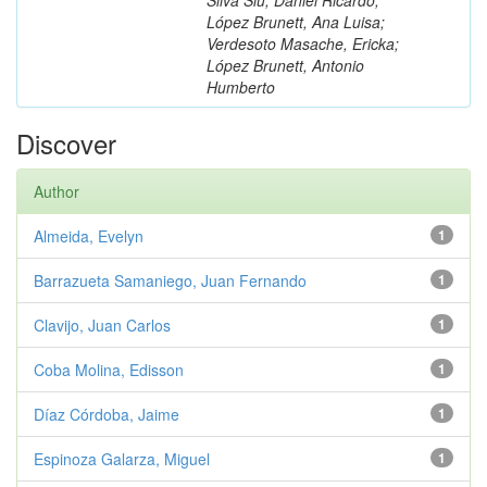
López Brunett, Ana Luisa;
Verdesoto Masache, Ericka;
López Brunett, Antonio
Humberto
Discover
Author
Almeida, Evelyn
1
Barrazueta Samaniego, Juan Fernando
1
Clavijo, Juan Carlos
1
Coba Molina, Edisson
1
Díaz Córdoba, Jaime
1
Espinoza Galarza, Miguel
1