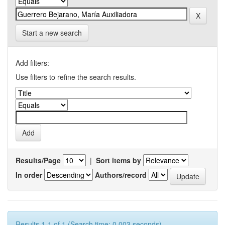
Start a new search
Add filters:
Use filters to refine the search results.
Results/Page
|
Sort items by
In order
Authors/record
Results 1-1 of 1 (Search time: 0.003 seconds).