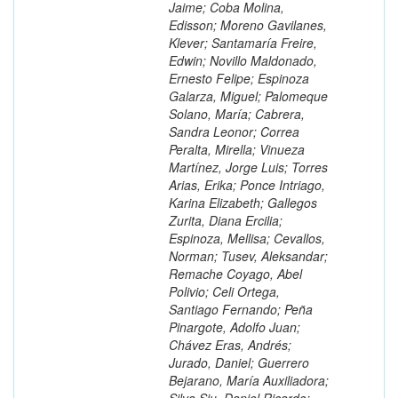
Jaime; Coba Molina,
Edisson; Moreno Gavilanes,
Klever; Santamaría Freire,
Edwin; Novillo Maldonado,
Ernesto Felipe; Espinoza
Galarza, Miguel; Palomeque
Solano, María; Cabrera,
Sandra Leonor; Correa
Peralta, Mirella; Vinueza
Martínez, Jorge Luis; Torres
Arias, Erika; Ponce Intriago,
Karina Elizabeth; Gallegos
Zurita, Diana Ercilia;
Espinoza, Mellisa; Cevallos,
Norman; Tusev, Aleksandar;
Remache Coyago, Abel
Polivio; Celi Ortega,
Santiago Fernando; Peña
Pinargote, Adolfo Juan;
Chávez Eras, Andrés;
Jurado, Daniel; Guerrero
Bejarano, María Auxiliadora;
Silva Siu, Daniel Ricardo;