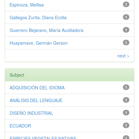
Espinoza, Mellisa
1
Gallegos Zurita, Diana Ercilia
1
Guerrero Bejarano, María Auxiliadora
1
Huayamave, Germán Gerson
1
next >
Subject
ADQUISICIÓN DEL IDIOMA
1
ANÁLISIS DEL LENGUAJE
1
DISEÑO INDUSTRIAL
1
ECUADOR
1
ESPECIES VEGETALES NATIVAS
1