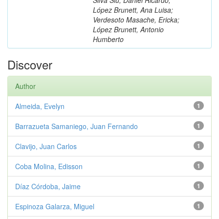
López Brunett, Ana Luisa;
Verdesoto Masache, Ericka;
López Brunett, Antonio
Humberto
Discover
Author
Almeida, Evelyn
1
Barrazueta Samaniego, Juan Fernando
1
Clavijo, Juan Carlos
1
Coba Molina, Edisson
1
Díaz Córdoba, Jaime
1
Espinoza Galarza, Miguel
1