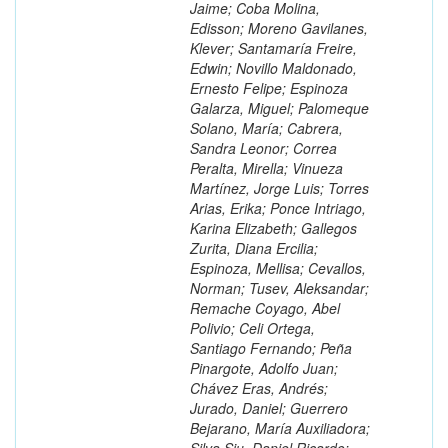
Jaime; Coba Molina,
Edisson; Moreno Gavilanes,
Klever; Santamaría Freire,
Edwin; Novillo Maldonado,
Ernesto Felipe; Espinoza
Galarza, Miguel; Palomeque
Solano, María; Cabrera,
Sandra Leonor; Correa
Peralta, Mirella; Vinueza
Martínez, Jorge Luis; Torres
Arias, Erika; Ponce Intriago,
Karina Elizabeth; Gallegos
Zurita, Diana Ercilia;
Espinoza, Mellisa; Cevallos,
Norman; Tusev, Aleksandar;
Remache Coyago, Abel
Polivio; Celi Ortega,
Santiago Fernando; Peña
Pinargote, Adolfo Juan;
Chávez Eras, Andrés;
Jurado, Daniel; Guerrero
Bejarano, María Auxiliadora;
Silva Siu, Daniel Ricardo;