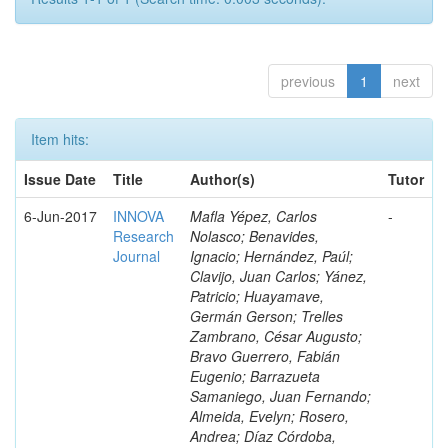
previous
1
next
Item hits:
Issue Date
Title
Author(s)
Tutor
6-Jun-2017
INNOVA
Mafla Yépez, Carlos
-
Research
Nolasco; Benavides,
Journal
Ignacio; Hernández, Paúl;
Clavijo, Juan Carlos; Yánez,
Patricio; Huayamave,
Germán Gerson; Trelles
Zambrano, César Augusto;
Bravo Guerrero, Fabián
Eugenio; Barrazueta
Samaniego, Juan Fernando;
Almeida, Evelyn; Rosero,
Andrea; Díaz Córdoba,