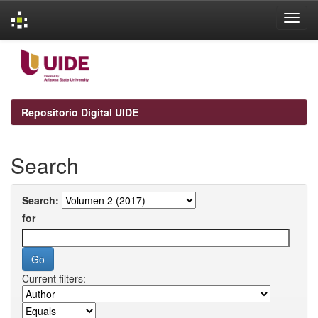
Skip
navigation
Repositorio Digital UIDE
Search
Search:
for
Current filters: