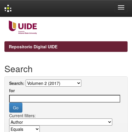
Skip
navigation
Repositorio Digital UIDE
Search
Search:
for
Current filters: