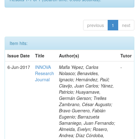
previous
1
next
Item hits:
Issue Date
Title
Author(s)
Tutor
6-Jun-2017
INNOVA
Mafla Yépez, Carlos
-
Research
Nolasco; Benavides,
Journal
Ignacio; Hernández, Paúl;
Clavijo, Juan Carlos; Yánez,
Patricio; Huayamave,
Germán Gerson; Trelles
Zambrano, César Augusto;
Bravo Guerrero, Fabián
Eugenio; Barrazueta
Samaniego, Juan Fernando;
Almeida, Evelyn; Rosero,
Andrea; Díaz Córdoba,