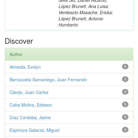
López Brunett, Ana Luisa;
Verdesoto Masache, Ericka;
López Brunett, Antonio
Humberto
Discover
Author
Almeida, Evelyn
1
Barrazueta Samaniego, Juan Fernando
1
Clavijo, Juan Carlos
1
Coba Molina, Edisson
1
Díaz Córdoba, Jaime
1
Espinoza Galarza, Miguel
1