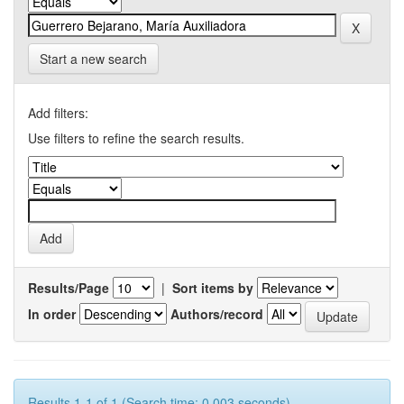
Start a new search
Add filters:
Use filters to refine the search results.
Results/Page
|
Sort items by
In order
Authors/record
Results 1-1 of 1 (Search time: 0.003 seconds).