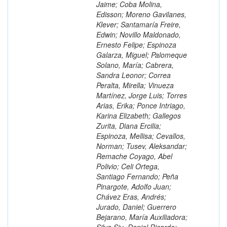
Jaime; Coba Molina,
Edisson; Moreno Gavilanes,
Klever; Santamaría Freire,
Edwin; Novillo Maldonado,
Ernesto Felipe; Espinoza
Galarza, Miguel; Palomeque
Solano, María; Cabrera,
Sandra Leonor; Correa
Peralta, Mirella; Vinueza
Martínez, Jorge Luis; Torres
Arias, Erika; Ponce Intriago,
Karina Elizabeth; Gallegos
Zurita, Diana Ercilia;
Espinoza, Mellisa; Cevallos,
Norman; Tusev, Aleksandar;
Remache Coyago, Abel
Polivio; Celi Ortega,
Santiago Fernando; Peña
Pinargote, Adolfo Juan;
Chávez Eras, Andrés;
Jurado, Daniel; Guerrero
Bejarano, María Auxiliadora;
Silva Siu, Daniel Ricardo;