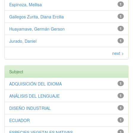
Espinoza, Mellisa
1
Gallegos Zurita, Diana Ercilia
1
Huayamave, Germán Gerson
1
Jurado, Daniel
1
next >
Subject
ADQUISICIÓN DEL IDIOMA
1
ANÁLISIS DEL LENGUAJE
1
DISEÑO INDUSTRIAL
1
ECUADOR
1
ESPECIES VEGETALES NATIVAS
1