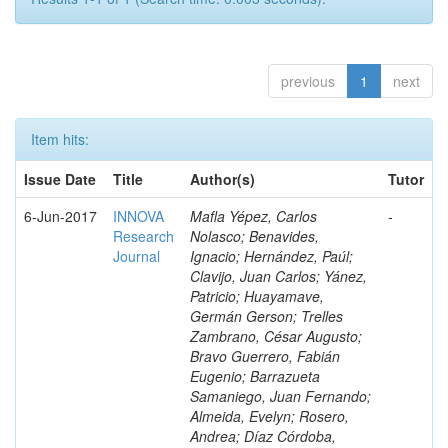
previous
1
next
Item hits:
Issue Date
Title
Author(s)
Tutor
6-Jun-2017
INNOVA
Mafla Yépez, Carlos
-
Research
Nolasco; Benavides,
Journal
Ignacio; Hernández, Paúl;
Clavijo, Juan Carlos; Yánez,
Patricio; Huayamave,
Germán Gerson; Trelles
Zambrano, César Augusto;
Bravo Guerrero, Fabián
Eugenio; Barrazueta
Samaniego, Juan Fernando;
Almeida, Evelyn; Rosero,
Andrea; Díaz Córdoba,