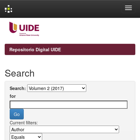
Skip
navigation
Repositorio Digital UIDE
Search
Search:
for
Current filters: