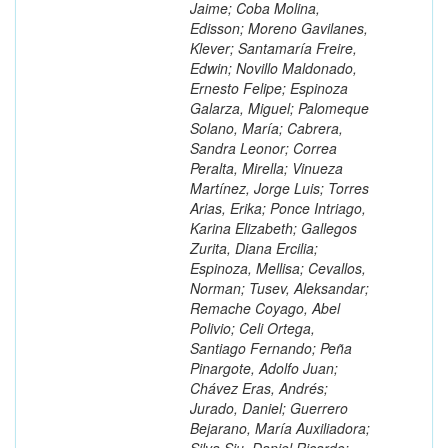
Jaime; Coba Molina,
Edisson; Moreno Gavilanes,
Klever; Santamaría Freire,
Edwin; Novillo Maldonado,
Ernesto Felipe; Espinoza
Galarza, Miguel; Palomeque
Solano, María; Cabrera,
Sandra Leonor; Correa
Peralta, Mirella; Vinueza
Martínez, Jorge Luis; Torres
Arias, Erika; Ponce Intriago,
Karina Elizabeth; Gallegos
Zurita, Diana Ercilia;
Espinoza, Mellisa; Cevallos,
Norman; Tusev, Aleksandar;
Remache Coyago, Abel
Polivio; Celi Ortega,
Santiago Fernando; Peña
Pinargote, Adolfo Juan;
Chávez Eras, Andrés;
Jurado, Daniel; Guerrero
Bejarano, María Auxiliadora;
Silva Siu, Daniel Ricardo;