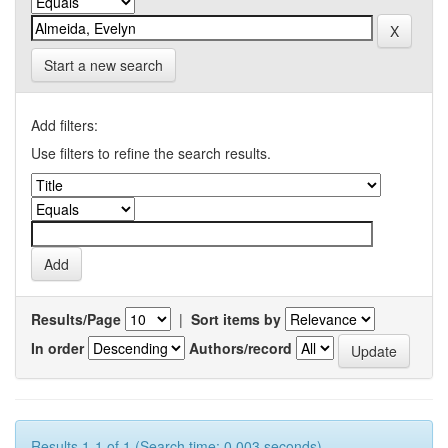
Start a new search
Add filters:
Use filters to refine the search results.
Results/Page
|
Sort items by
In order
Authors/record
Results 1-1 of 1 (Search time: 0.003 seconds).