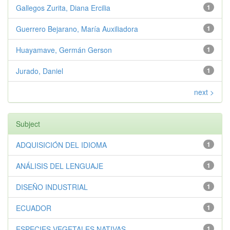
Gallegos Zurita, Diana Ercilia
1
Guerrero Bejarano, María Auxiliadora
1
Huayamave, Germán Gerson
1
Jurado, Daniel
1
next >
Subject
ADQUISICIÓN DEL IDIOMA
1
ANÁLISIS DEL LENGUAJE
1
DISEÑO INDUSTRIAL
1
ECUADOR
1
ESPECIES VEGETALES NATIVAS
1