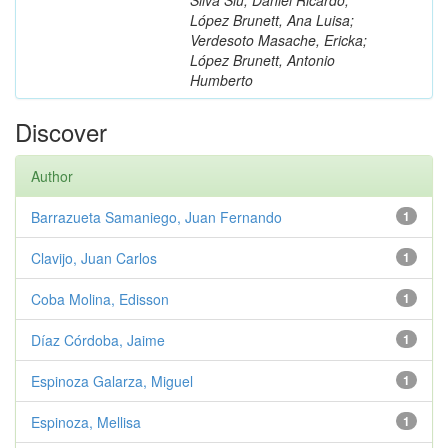
López Brunett, Ana Luisa;
Verdesoto Masache, Ericka;
López Brunett, Antonio
Humberto
Discover
Author
Barrazueta Samaniego, Juan Fernando
1
Clavijo, Juan Carlos
1
Coba Molina, Edisson
1
Díaz Córdoba, Jaime
1
Espinoza Galarza, Miguel
1
Espinoza, Mellisa
1