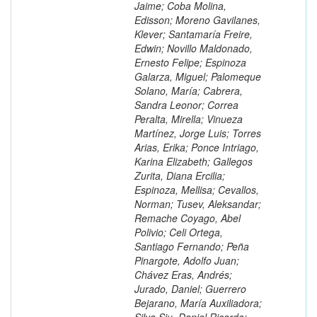
Jaime; Coba Molina,
Edisson; Moreno Gavilanes,
Klever; Santamaría Freire,
Edwin; Novillo Maldonado,
Ernesto Felipe; Espinoza
Galarza, Miguel; Palomeque
Solano, María; Cabrera,
Sandra Leonor; Correa
Peralta, Mirella; Vinueza
Martínez, Jorge Luis; Torres
Arias, Erika; Ponce Intriago,
Karina Elizabeth; Gallegos
Zurita, Diana Ercilia;
Espinoza, Mellisa; Cevallos,
Norman; Tusev, Aleksandar;
Remache Coyago, Abel
Polivio; Celi Ortega,
Santiago Fernando; Peña
Pinargote, Adolfo Juan;
Chávez Eras, Andrés;
Jurado, Daniel; Guerrero
Bejarano, María Auxiliadora;
Silva Siu, Daniel Ricardo;