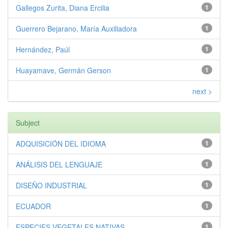
Gallegos Zurita, Diana Ercilia
1
Guerrero Bejarano, María Auxiliadora
1
Hernández, Paúl
1
Huayamave, Germán Gerson
1
next >
Subject
ADQUISICIÓN DEL IDIOMA
1
ANÁLISIS DEL LENGUAJE
1
DISEÑO INDUSTRIAL
1
ECUADOR
1
ESPECIES VEGETALES NATIVAS
1