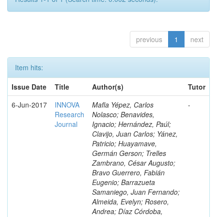
previous
1
next
Item hits:
Issue Date
Title
Author(s)
Tutor
6-Jun-2017
INNOVA
Mafla Yépez, Carlos
-
Research
Nolasco; Benavides,
Journal
Ignacio; Hernández, Paúl;
Clavijo, Juan Carlos; Yánez,
Patricio; Huayamave,
Germán Gerson; Trelles
Zambrano, César Augusto;
Bravo Guerrero, Fabián
Eugenio; Barrazueta
Samaniego, Juan Fernando;
Almeida, Evelyn; Rosero,
Andrea; Díaz Córdoba,