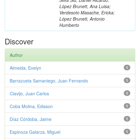
López Brunett, Ana Luisa;
Verdesoto Masache, Ericka;
López Brunett, Antonio
Humberto
Discover
Author
Almeida, Evelyn
1
Barrazueta Samaniego, Juan Fernando
1
Clavijo, Juan Carlos
1
Coba Molina, Edisson
1
Díaz Córdoba, Jaime
1
Espinoza Galarza, Miguel
1