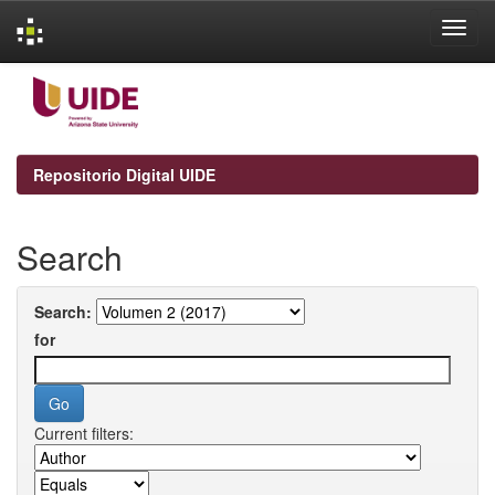
Skip
navigation
Repositorio Digital UIDE
Search
Search:
for
Current filters: