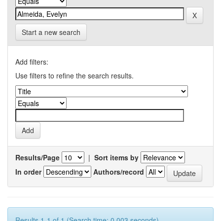
Start a new search
Add filters:
Use filters to refine the search results.
Results/Page
|
Sort items by
In order
Authors/record
Results 1-1 of 1 (Search time: 0.003 seconds).