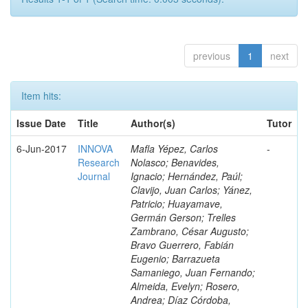
previous
1
next
Item hits:
Issue Date
Title
Author(s)
Tutor
6-Jun-2017
INNOVA
Mafla Yépez, Carlos
-
Research
Nolasco; Benavides,
Journal
Ignacio; Hernández, Paúl;
Clavijo, Juan Carlos; Yánez,
Patricio; Huayamave,
Germán Gerson; Trelles
Zambrano, César Augusto;
Bravo Guerrero, Fabián
Eugenio; Barrazueta
Samaniego, Juan Fernando;
Almeida, Evelyn; Rosero,
Andrea; Díaz Córdoba,