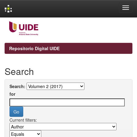
Skip
navigation
Repositorio Digital UIDE
Search
Search:
for
Current filters: