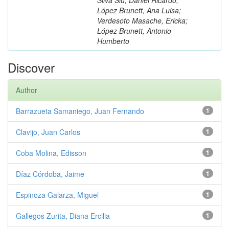
López Brunett, Ana Luisa;
Verdesoto Masache, Ericka;
López Brunett, Antonio
Humberto
Discover
Author
Barrazueta Samaniego, Juan Fernando
1
Clavijo, Juan Carlos
1
Coba Molina, Edisson
1
Díaz Córdoba, Jaime
1
Espinoza Galarza, Miguel
1
Gallegos Zurita, Diana Ercilia
1