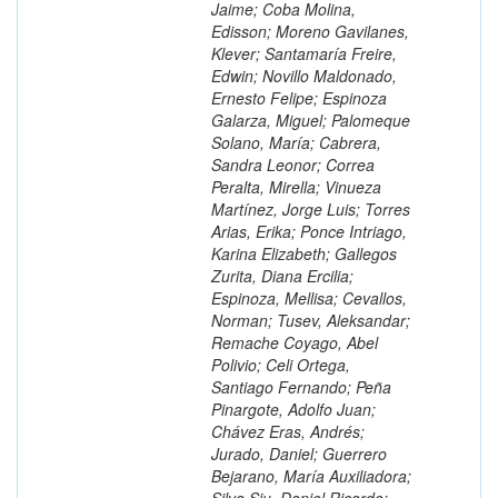
Jaime; Coba Molina,
Edisson; Moreno Gavilanes,
Klever; Santamaría Freire,
Edwin; Novillo Maldonado,
Ernesto Felipe; Espinoza
Galarza, Miguel; Palomeque
Solano, María; Cabrera,
Sandra Leonor; Correa
Peralta, Mirella; Vinueza
Martínez, Jorge Luis; Torres
Arias, Erika; Ponce Intriago,
Karina Elizabeth; Gallegos
Zurita, Diana Ercilia;
Espinoza, Mellisa; Cevallos,
Norman; Tusev, Aleksandar;
Remache Coyago, Abel
Polivio; Celi Ortega,
Santiago Fernando; Peña
Pinargote, Adolfo Juan;
Chávez Eras, Andrés;
Jurado, Daniel; Guerrero
Bejarano, María Auxiliadora;
Silva Siu, Daniel Ricardo;