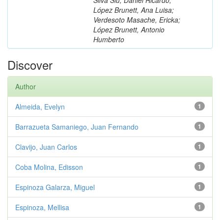
López Brunett, Ana Luisa;
Verdesoto Masache, Ericka;
López Brunett, Antonio
Humberto
Discover
Author
Almeida, Evelyn
1
Barrazueta Samaniego, Juan Fernando
1
Clavijo, Juan Carlos
1
Coba Molina, Edisson
1
Espinoza Galarza, Miguel
1
Espinoza, Mellisa
1