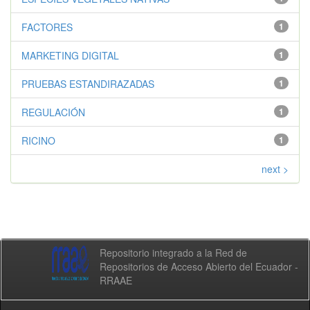
FACTORES
1
MARKETING DIGITAL
1
PRUEBAS ESTANDIRAZADAS
1
REGULACIÓN
1
RICINO
1
next >
Repositorio integrado a la Red de
Repositorios de Acceso Abierto del Ecuador -
RRAAE