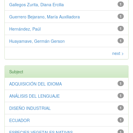
Gallegos Zurita, Diana Ercilia
1
Guerrero Bejarano, María Auxiliadora
1
Hernández, Paúl
1
Huayamave, Germán Gerson
1
next >
Subject
ADQUISICIÓN DEL IDIOMA
1
ANÁLISIS DEL LENGUAJE
1
DISEÑO INDUSTRIAL
1
ECUADOR
1
ESPECIES VEGETALES NATIVAS
1