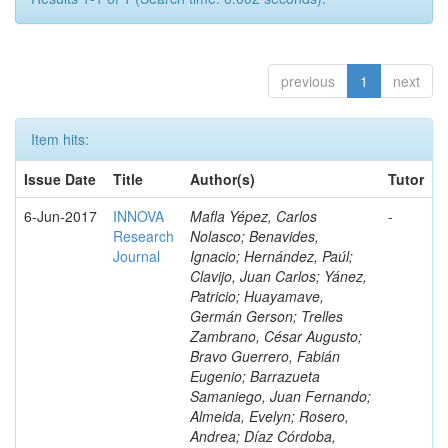
previous
1
next
Item hits:
Issue Date
Title
Author(s)
Tutor
6-Jun-2017
INNOVA
Mafla Yépez, Carlos
-
Research
Nolasco; Benavides,
Journal
Ignacio; Hernández, Paúl;
Clavijo, Juan Carlos; Yánez,
Patricio; Huayamave,
Germán Gerson; Trelles
Zambrano, César Augusto;
Bravo Guerrero, Fabián
Eugenio; Barrazueta
Samaniego, Juan Fernando;
Almeida, Evelyn; Rosero,
Andrea; Díaz Córdoba,