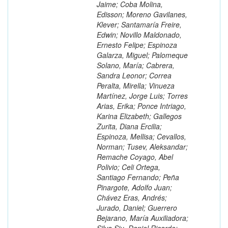
Jaime; Coba Molina,
Edisson; Moreno Gavilanes,
Klever; Santamaría Freire,
Edwin; Novillo Maldonado,
Ernesto Felipe; Espinoza
Galarza, Miguel; Palomeque
Solano, María; Cabrera,
Sandra Leonor; Correa
Peralta, Mirella; Vinueza
Martínez, Jorge Luis; Torres
Arias, Erika; Ponce Intriago,
Karina Elizabeth; Gallegos
Zurita, Diana Ercilia;
Espinoza, Mellisa; Cevallos,
Norman; Tusev, Aleksandar;
Remache Coyago, Abel
Polivio; Celi Ortega,
Santiago Fernando; Peña
Pinargote, Adolfo Juan;
Chávez Eras, Andrés;
Jurado, Daniel; Guerrero
Bejarano, María Auxiliadora;
Silva Siu, Daniel Ricardo;