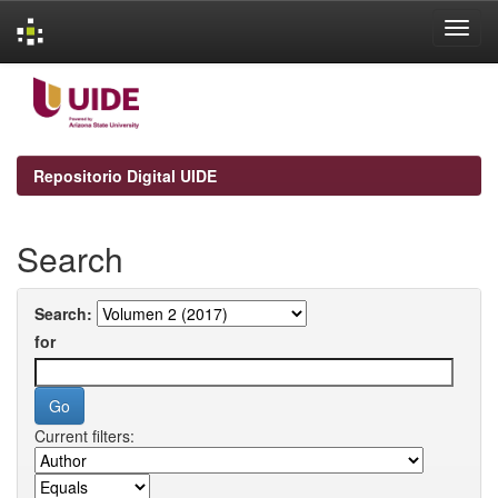
Skip
navigation
Repositorio Digital UIDE
Search
Search:
for
Current filters: