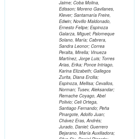
Jaime; Coba Molina,
Edisson; Moreno Gavilanes,
Klever; Santamaría Freire,
Edwin; Novillo Maldonado,
Ernesto Felipe; Espinoza
Galarza, Miguel; Palomeque
Solano, María; Cabrera,
Sandra Leonor; Correa
Peralta, Mirella; Vinueza
Martínez, Jorge Luis; Torres
Arias, Erika; Ponce Intriago,
Karina Elizabeth; Gallegos
Zurita, Diana Ercilia;
Espinoza, Mellisa; Cevallos,
Norman; Tusev, Aleksandar;
Remache Coyago, Abel
Polivio; Celi Ortega,
Santiago Fernando; Peña
Pinargote, Adolfo Juan;
Chávez Eras, Andrés;
Jurado, Daniel; Guerrero
Bejarano, María Auxiliadora;
Silva Siu, Daniel Ricardo;