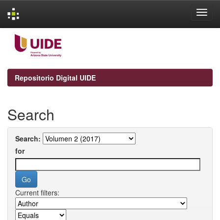
Skip
navigation
Repositorio Digital UIDE
Search
Search:
for
Current filters: