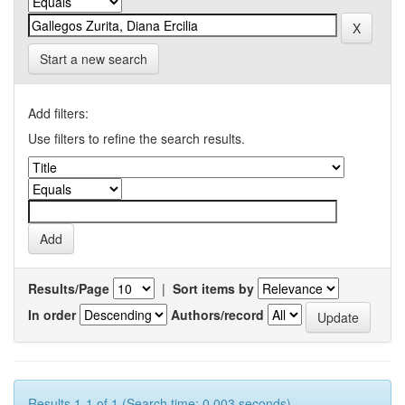
Start a new search
Add filters:
Use filters to refine the search results.
Results/Page
|
Sort items by
In order
Authors/record
Results 1-1 of 1 (Search time: 0.003 seconds).