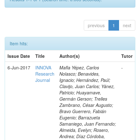
previous
1
next
Item hits:
Issue Date
Title
Author(s)
Tutor
6-Jun-2017
INNOVA
Mafla Yépez, Carlos
-
Research
Nolasco; Benavides,
Journal
Ignacio; Hernández, Paúl;
Clavijo, Juan Carlos; Yánez,
Patricio; Huayamave,
Germán Gerson; Trelles
Zambrano, César Augusto;
Bravo Guerrero, Fabián
Eugenio; Barrazueta
Samaniego, Juan Fernando;
Almeida, Evelyn; Rosero,
Andrea; Díaz Córdoba,