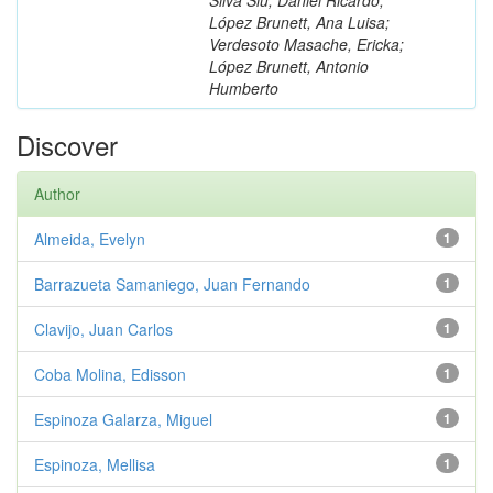
López Brunett, Ana Luisa;
Verdesoto Masache, Ericka;
López Brunett, Antonio
Humberto
Discover
Author
Almeida, Evelyn
1
Barrazueta Samaniego, Juan Fernando
1
Clavijo, Juan Carlos
1
Coba Molina, Edisson
1
Espinoza Galarza, Miguel
1
Espinoza, Mellisa
1