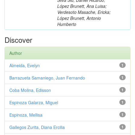
López Brunett, Ana Luisa;
Verdesoto Masache, Ericka;
López Brunett, Antonio
Humberto
Discover
Author
Almeida, Evelyn
1
Barrazueta Samaniego, Juan Fernando
1
Coba Molina, Edisson
1
Espinoza Galarza, Miguel
1
Espinoza, Mellisa
1
Gallegos Zurita, Diana Ercilia
1