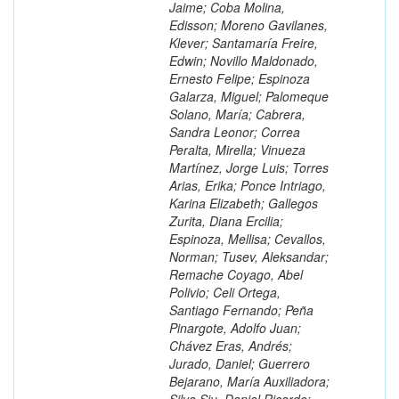
Jaime; Coba Molina,
Edisson; Moreno Gavilanes,
Klever; Santamaría Freire,
Edwin; Novillo Maldonado,
Ernesto Felipe; Espinoza
Galarza, Miguel; Palomeque
Solano, María; Cabrera,
Sandra Leonor; Correa
Peralta, Mirella; Vinueza
Martínez, Jorge Luis; Torres
Arias, Erika; Ponce Intriago,
Karina Elizabeth; Gallegos
Zurita, Diana Ercilia;
Espinoza, Mellisa; Cevallos,
Norman; Tusev, Aleksandar;
Remache Coyago, Abel
Polivio; Celi Ortega,
Santiago Fernando; Peña
Pinargote, Adolfo Juan;
Chávez Eras, Andrés;
Jurado, Daniel; Guerrero
Bejarano, María Auxiliadora;
Silva Siu, Daniel Ricardo;