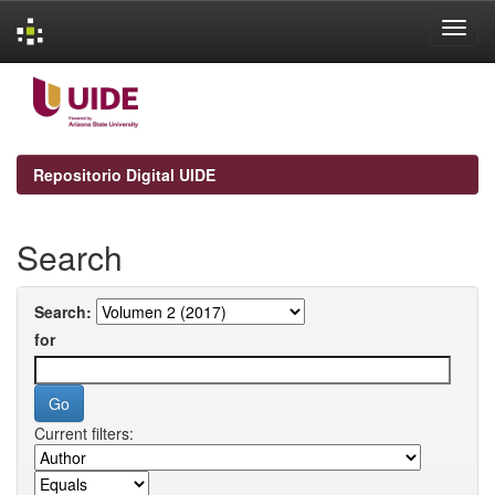
Skip
navigation
Repositorio Digital UIDE
Search
Search:
for
Current filters: