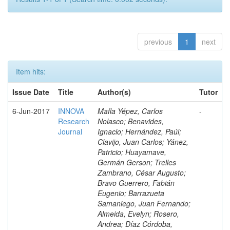
previous
1
next
Item hits:
Issue Date
Title
Author(s)
Tutor
6-Jun-2017
INNOVA
Mafla Yépez, Carlos
-
Research
Nolasco; Benavides,
Journal
Ignacio; Hernández, Paúl;
Clavijo, Juan Carlos; Yánez,
Patricio; Huayamave,
Germán Gerson; Trelles
Zambrano, César Augusto;
Bravo Guerrero, Fabián
Eugenio; Barrazueta
Samaniego, Juan Fernando;
Almeida, Evelyn; Rosero,
Andrea; Díaz Córdoba,