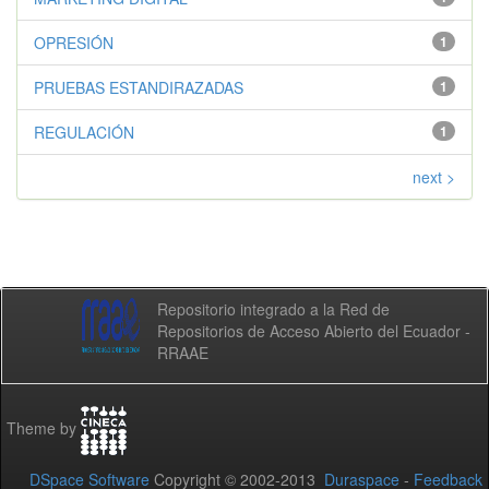
OPRESIÓN
1
PRUEBAS ESTANDIRAZADAS
1
REGULACIÓN
1
next >
Repositorio integrado a la Red de
Repositorios de Acceso Abierto del Ecuador -
RRAAE
Theme by
DSpace Software
Copyright © 2002-2013
Duraspace
-
Feedback