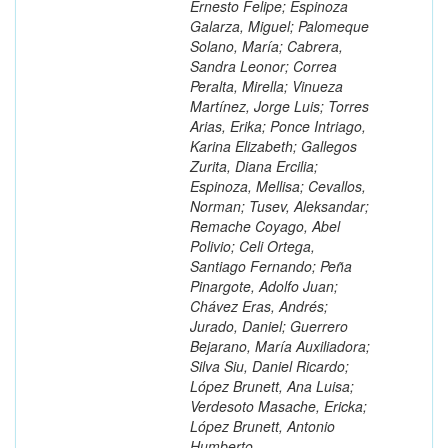
Ernesto Felipe; Espinoza
Galarza, Miguel; Palomeque
Solano, María; Cabrera,
Sandra Leonor; Correa
Peralta, Mirella; Vinueza
Martínez, Jorge Luis; Torres
Arias, Erika; Ponce Intriago,
Karina Elizabeth; Gallegos
Zurita, Diana Ercilia;
Espinoza, Mellisa; Cevallos,
Norman; Tusev, Aleksandar;
Remache Coyago, Abel
Polivio; Celi Ortega,
Santiago Fernando; Peña
Pinargote, Adolfo Juan;
Chávez Eras, Andrés;
Jurado, Daniel; Guerrero
Bejarano, María Auxiliadora;
Silva Siu, Daniel Ricardo;
López Brunett, Ana Luisa;
Verdesoto Masache, Ericka;
López Brunett, Antonio
Humberto