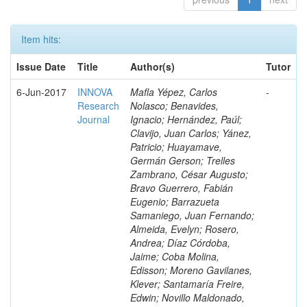
Item hits:
Issue Date
Title
Author(s)
Tutor
6-Jun-2017
INNOVA
Mafla Yépez, Carlos
-
Research
Nolasco; Benavides,
Journal
Ignacio; Hernández, Paúl;
Clavijo, Juan Carlos; Yánez,
Patricio; Huayamave,
Germán Gerson; Trelles
Zambrano, César Augusto;
Bravo Guerrero, Fabián
Eugenio; Barrazueta
Samaniego, Juan Fernando;
Almeida, Evelyn; Rosero,
Andrea; Díaz Córdoba,
Jaime; Coba Molina,
Edisson; Moreno Gavilanes,
Klever; Santamaría Freire,
Edwin; Novillo Maldonado,