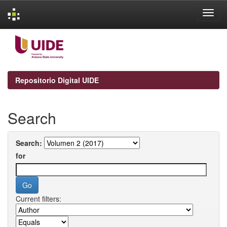
Skip
navigation
Repositorio Digital UIDE
Search
Search:
for
Current filters: