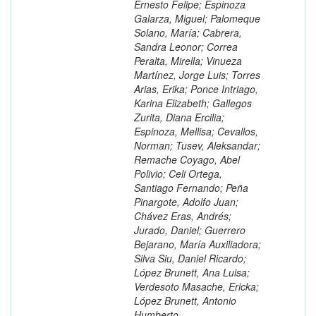
Ernesto Felipe; Espinoza
Galarza, Miguel; Palomeque
Solano, María; Cabrera,
Sandra Leonor; Correa
Peralta, Mirella; Vinueza
Martínez, Jorge Luis; Torres
Arias, Erika; Ponce Intriago,
Karina Elizabeth; Gallegos
Zurita, Diana Ercilia;
Espinoza, Mellisa; Cevallos,
Norman; Tusev, Aleksandar;
Remache Coyago, Abel
Polivio; Celi Ortega,
Santiago Fernando; Peña
Pinargote, Adolfo Juan;
Chávez Eras, Andrés;
Jurado, Daniel; Guerrero
Bejarano, María Auxiliadora;
Silva Siu, Daniel Ricardo;
López Brunett, Ana Luisa;
Verdesoto Masache, Ericka;
López Brunett, Antonio
Humberto