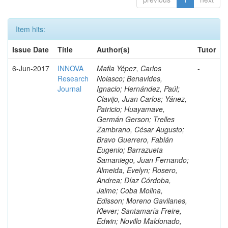
Item hits:
Issue Date
Title
Author(s)
Tutor
6-Jun-2017
INNOVA
Mafla Yépez, Carlos
-
Research
Nolasco; Benavides,
Journal
Ignacio; Hernández, Paúl;
Clavijo, Juan Carlos; Yánez,
Patricio; Huayamave,
Germán Gerson; Trelles
Zambrano, César Augusto;
Bravo Guerrero, Fabián
Eugenio; Barrazueta
Samaniego, Juan Fernando;
Almeida, Evelyn; Rosero,
Andrea; Díaz Córdoba,
Jaime; Coba Molina,
Edisson; Moreno Gavilanes,
Klever; Santamaría Freire,
Edwin; Novillo Maldonado,