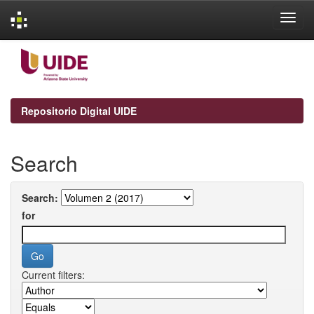
Skip
navigation
Repositorio Digital UIDE
Search
Search:
for
Current filters: