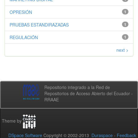
OPRESIÓN
1
PRUEBAS ESTANDIRAZADAS
1
REGULACIÓN
1
next >
Repositorio integrado a la Red de
Repositorios de Acceso Abierto del Ecuador -
RRAAE
Theme by
DSpace Software
Copyright © 2002-2013
Duraspace
-
Feedback