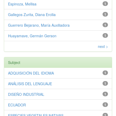
Espinoza, Mellisa
1
Gallegos Zurita, Diana Ercilia
1
Guerrero Bejarano, María Auxiliadora
1
Huayamave, Germán Gerson
1
next >
Subject
ADQUISICIÓN DEL IDIOMA
1
ANÁLISIS DEL LENGUAJE
1
DISEÑO INDUSTRIAL
1
ECUADOR
1
ESPECIES VEGETALES NATIVAS
1