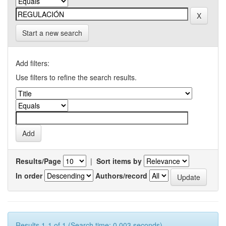
Start a new search
Add filters:
Use filters to refine the search results.
Results/Page
|
Sort items by
In order
Authors/record
Results 1-1 of 1 (Search time: 0.003 seconds).