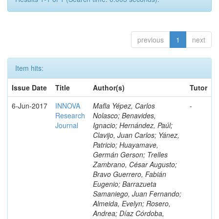
previous
1
next
Item hits:
Issue Date
Title
Author(s)
Tutor
6-Jun-2017
INNOVA
Mafla Yépez, Carlos
-
Research
Nolasco; Benavides,
Journal
Ignacio; Hernández, Paúl;
Clavijo, Juan Carlos; Yánez,
Patricio; Huayamave,
Germán Gerson; Trelles
Zambrano, César Augusto;
Bravo Guerrero, Fabián
Eugenio; Barrazueta
Samaniego, Juan Fernando;
Almeida, Evelyn; Rosero,
Andrea; Díaz Córdoba,