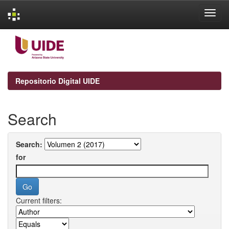
Skip
navigation
Repositorio Digital UIDE
Search
Search:
for
Current filters: