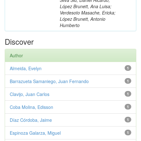
López Brunett, Ana Luisa;
Verdesoto Masache, Ericka;
López Brunett, Antonio
Humberto
Discover
Author
Almeida, Evelyn
1
Barrazueta Samaniego, Juan Fernando
1
Clavijo, Juan Carlos
1
Coba Molina, Edisson
1
Díaz Córdoba, Jaime
1
Espinoza Galarza, Miguel
1