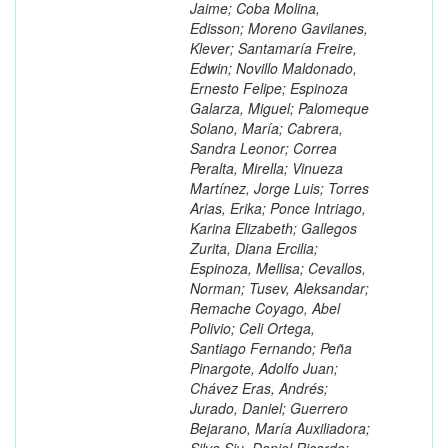
Jaime; Coba Molina,
Edisson; Moreno Gavilanes,
Klever; Santamaría Freire,
Edwin; Novillo Maldonado,
Ernesto Felipe; Espinoza
Galarza, Miguel; Palomeque
Solano, María; Cabrera,
Sandra Leonor; Correa
Peralta, Mirella; Vinueza
Martínez, Jorge Luis; Torres
Arias, Erika; Ponce Intriago,
Karina Elizabeth; Gallegos
Zurita, Diana Ercilia;
Espinoza, Mellisa; Cevallos,
Norman; Tusev, Aleksandar;
Remache Coyago, Abel
Polivio; Celi Ortega,
Santiago Fernando; Peña
Pinargote, Adolfo Juan;
Chávez Eras, Andrés;
Jurado, Daniel; Guerrero
Bejarano, María Auxiliadora;
Silva Siu, Daniel Ricardo;