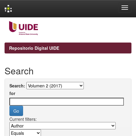
Skip
navigation
Repositorio Digital UIDE
Search
Search:
for
Current filters: