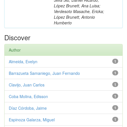
López Brunett, Ana Luisa;
Verdesoto Masache, Ericka;
López Brunett, Antonio
Humberto
Discover
Author
Almeida, Evelyn
1
Barrazueta Samaniego, Juan Fernando
1
Clavijo, Juan Carlos
1
Coba Molina, Edisson
1
Díaz Córdoba, Jaime
1
Espinoza Galarza, Miguel
1