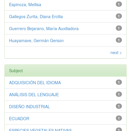
Espinoza, Mellisa
1
Gallegos Zurita, Diana Ercilia
1
Guerrero Bejarano, María Auxiliadora
1
Huayamave, Germán Gerson
1
next >
Subject
ADQUISICIÓN DEL IDIOMA
1
ANÁLISIS DEL LENGUAJE
1
DISEÑO INDUSTRIAL
1
ECUADOR
1
ESPECIES VEGETALES NATIVAS
1