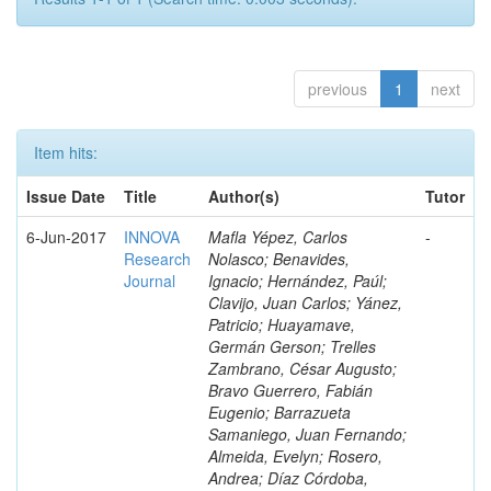
previous
1
next
Item hits:
Issue Date
Title
Author(s)
Tutor
6-Jun-2017
INNOVA
Mafla Yépez, Carlos
-
Research
Nolasco; Benavides,
Journal
Ignacio; Hernández, Paúl;
Clavijo, Juan Carlos; Yánez,
Patricio; Huayamave,
Germán Gerson; Trelles
Zambrano, César Augusto;
Bravo Guerrero, Fabián
Eugenio; Barrazueta
Samaniego, Juan Fernando;
Almeida, Evelyn; Rosero,
Andrea; Díaz Córdoba,