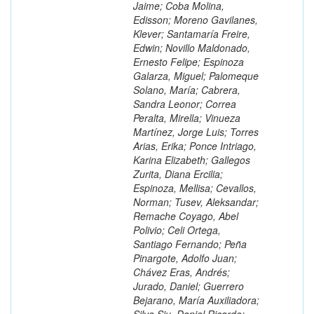
Jaime; Coba Molina,
Edisson; Moreno Gavilanes,
Klever; Santamaría Freire,
Edwin; Novillo Maldonado,
Ernesto Felipe; Espinoza
Galarza, Miguel; Palomeque
Solano, María; Cabrera,
Sandra Leonor; Correa
Peralta, Mirella; Vinueza
Martínez, Jorge Luis; Torres
Arias, Erika; Ponce Intriago,
Karina Elizabeth; Gallegos
Zurita, Diana Ercilia;
Espinoza, Mellisa; Cevallos,
Norman; Tusev, Aleksandar;
Remache Coyago, Abel
Polivio; Celi Ortega,
Santiago Fernando; Peña
Pinargote, Adolfo Juan;
Chávez Eras, Andrés;
Jurado, Daniel; Guerrero
Bejarano, María Auxiliadora;
Silva Siu, Daniel Ricardo;