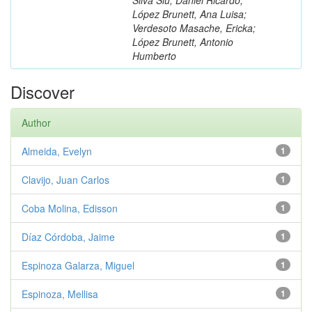
López Brunett, Ana Luisa;
Verdesoto Masache, Ericka;
López Brunett, Antonio
Humberto
Discover
Author
Almeida, Evelyn
1
Clavijo, Juan Carlos
1
Coba Molina, Edisson
1
Díaz Córdoba, Jaime
1
Espinoza Galarza, Miguel
1
Espinoza, Mellisa
1