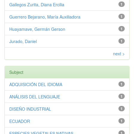
Gallegos Zurita, Diana Ercilia
1
Guerrero Bejarano, María Auxiliadora
1
Huayamave, Germán Gerson
1
Jurado, Daniel
1
next >
Subject
ADQUISICIÓN DEL IDIOMA
1
ANÁLISIS DEL LENGUAJE
1
DISEÑO INDUSTRIAL
1
ECUADOR
1
ESPECIES VEGETALES NATIVAS
1