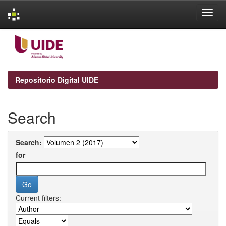
Skip
navigation
Repositorio Digital UIDE
Search
Search:
for
Current filters: