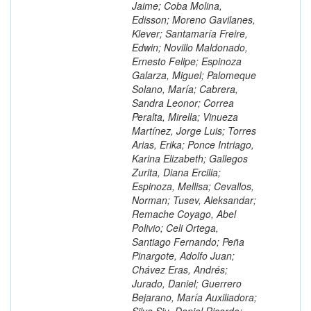
Jaime; Coba Molina,
Edisson; Moreno Gavilanes,
Klever; Santamaría Freire,
Edwin; Novillo Maldonado,
Ernesto Felipe; Espinoza
Galarza, Miguel; Palomeque
Solano, María; Cabrera,
Sandra Leonor; Correa
Peralta, Mirella; Vinueza
Martínez, Jorge Luis; Torres
Arias, Erika; Ponce Intriago,
Karina Elizabeth; Gallegos
Zurita, Diana Ercilia;
Espinoza, Mellisa; Cevallos,
Norman; Tusev, Aleksandar;
Remache Coyago, Abel
Polivio; Celi Ortega,
Santiago Fernando; Peña
Pinargote, Adolfo Juan;
Chávez Eras, Andrés;
Jurado, Daniel; Guerrero
Bejarano, María Auxiliadora;
Silva Siu, Daniel Ricardo;