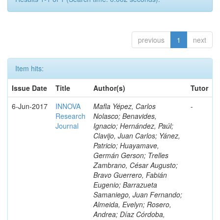
previous
1
next
Item hits:
Issue Date
Title
Author(s)
Tutor
6-Jun-2017
INNOVA
Mafla Yépez, Carlos
-
Research
Nolasco; Benavides,
Journal
Ignacio; Hernández, Paúl;
Clavijo, Juan Carlos; Yánez,
Patricio; Huayamave,
Germán Gerson; Trelles
Zambrano, César Augusto;
Bravo Guerrero, Fabián
Eugenio; Barrazueta
Samaniego, Juan Fernando;
Almeida, Evelyn; Rosero,
Andrea; Díaz Córdoba,